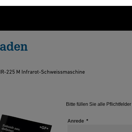
laden
nik: Entdecken Sie die IR-225 M — die Infrarot-
kelt für Präzision, Geschwindigkeit und
 IR-225 M Infrarot-Schweissmaschine
Bitte füllen Sie alle Pflichtfeld
Anrede