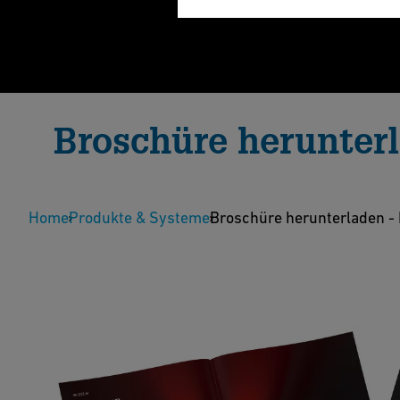
Broschüre herunter
Entfesseln Sie die Kraft der Infrarot-Schweisstech
Home
Schweissmaschine der nächsten Generation, entwic
Produkte & Systeme
Broschüre herunterladen -
Zuverlässigkeit — alles in einer Broschüre.