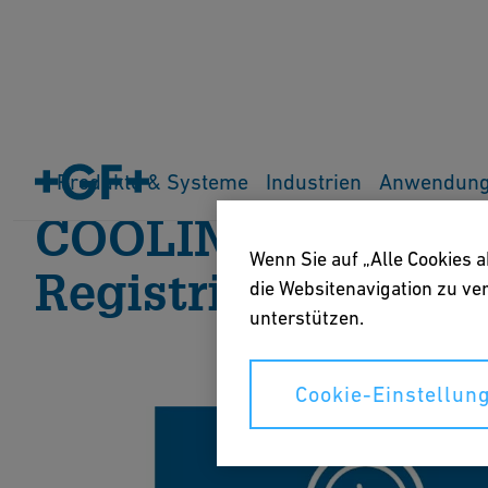
Home
Downloads & Tools
Online-Tools
Cooling Tool-Box
Produkte & Systeme
Industrien
Anwendun
COOLING Tool Box
Wenn Sie auf „Alle Cookies 
Registrierung
die Websitenavigation zu v
unterstützen.
Cookie-Einstellun