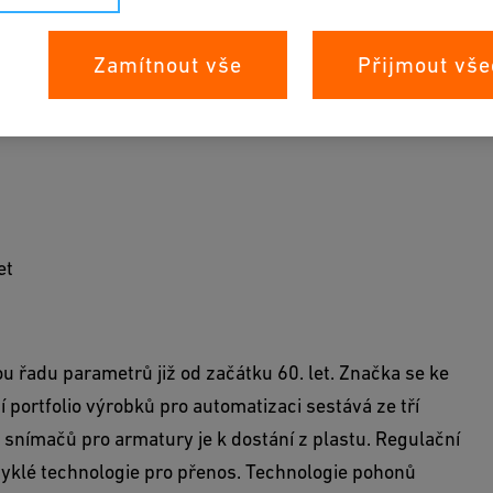
Zamítnout vše
Přijmout vše
tní systémové řešení pro aplikace s vodou a
et
ou řadu parametrů již od začátku 60. let. Značka se ke
 portfolio výrobků pro automatizaci sestává ze tří
 snímačů pro armatury je k dostání z plastu. Regulační
vyklé technologie pro přenos. Technologie pohonů