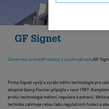
GF Signet
Měřicí a regulační systém Signet jsou vysoce kvali
Domovská stránka
korozivními látkami.
Produkty a systémy
Značky
GF Sign
Zobrazit produkty
Firma Signet vyvíjí a vyrábí měřicí technologie pro cel
skupině Georg Fischer připojila v roce 1987. Kompletní
prvků: technologie měření, regulace a pohonů. Většina
technika zahrnuje celou řadu regulačních funkcí a ob