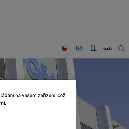
Kontaktujte
Země
Košík
nás
kládání na vašem zařízení, což
mi.