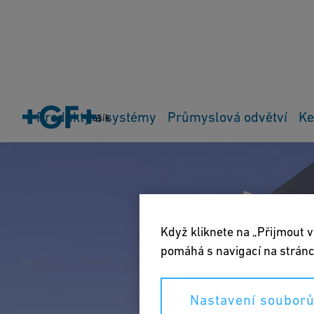
Produkty a systémy
Průmyslová odvětví
Ke
Košík
Když kliknete na „Přijmout v
pomáhá s navigací na stránc
Nastavení souborů