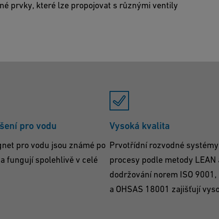
é prvky, které lze propojovat s různými ventily
šení pro vodu
Vysoká kvalita
gnet pro vodu jsou známé po
Prvotřídní rozvodné systémy
a fungují spolehlivě v celé
procesy podle metody LEAN a
dodržování norem ISO 9001,
a OHSAS 18001 zajišťují vyso