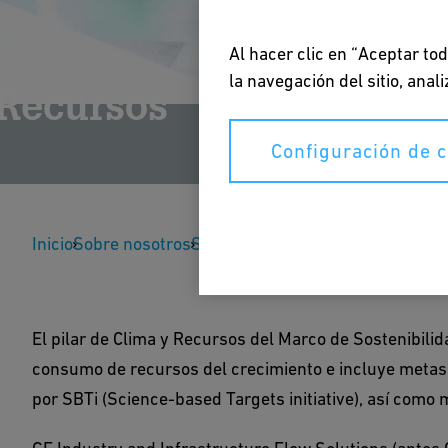
Al hacer clic en “Aceptar to
la navegación del sitio, ana
Recursos
Configuración de 
Inicio
Sobre nosotros
Sostenibilidad
Clima y Recursos
El pilar de Clima y Recursos del Marco de Sostenibili
consumo de recursos del crecimiento e incluye metas
por SBTi (Science-based Targets initiative), así como 