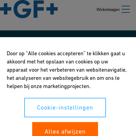
Winkelwagen
Ons beleid
Door op “Alle cookies accepteren” te klikken gaat u
Gebruiksvoorwaarden
akkoord met het opslaan van cookies op uw
apparaat voor het verbeteren van websitenavigatie,
Privacy verklaring
het analyseren van websitegebruik en om ons te
Cookie-instellingen
helpen bij onze marketingprojecten.
Cookie-instellingen
Uw rechten
Alles afwijzen
Whistleblowing