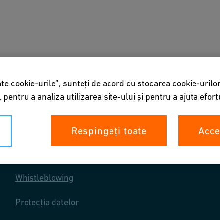
instrumente
Despre noi
te cookie-urile”, sunteți de acord cu stocarea cookie-urilor
 pentru a analiza utilizarea site-ului și pentru a ajuta efor
Respingeți toate
Acce
Drepturile tale
Whistleblowing
Protecția datelor