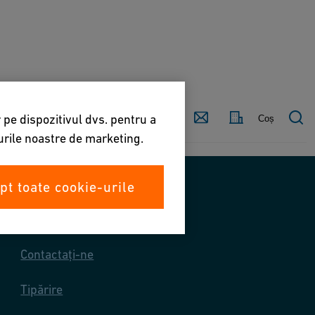
Contactați-
Țară
 pe dispozitivul dvs. pentru a
Coș
ne
turile noastre de marketing.
pt toate cookie-urile
Contactează-ne
Contactați-ne
Tipărire