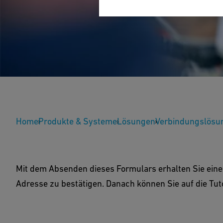
Holen Sie sich Ihre 
CONNECT Welding
Home
Produkte & Systeme
Lösungen
Verbindungslösu
Sind Sie bereit für den nächsten Schritt? Füllen 
Mit dem Absenden dieses Formulars erhalten Sie eine 
bestätigen Sie Ihre E-Mail-Adresse und wir geben 
Adresse zu bestätigen. Danach können Sie auf die Tuto
Tutorials.