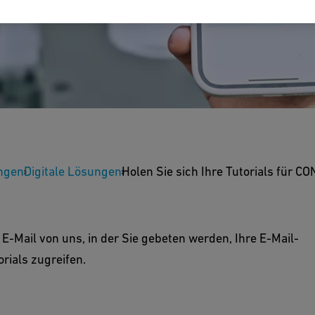
Tutorials für
ngen
Digitale Lösungen
Holen Sie sich Ihre Tutorials für 
Sie die untenstehenden Informationen aus,
E-Mail von uns, in der Sie gebeten werden, Ihre E-Mail-
Ihnen so schnell wie möglich Zugriff auf die
rials zugreifen.