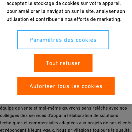
acceptez le stockage de cookies sur votre appareil
pour améliorer la navigation sur le site, analyser son
utilisation et contribuer à nos efforts de marketing.
Paramètres des cookies
Frederik Koninckx
Tout refuser
(31/03/1975)
Autoriser tous les cookies
En tant que
Sales Manager
auprès de la société
Georg Fischer
SA
, cela fait près de 23 ans que j’ai le plaisir d’être activement
impliqué dans les diverses activités de notre entreprise. Mon
équipe de vente et moi-même œuvrons sans relâche avec nos
collègues des services d’appui à l’élaboration de solutions
techniques et commerciales adaptées aux projets de nos clients
et répondant à leurs vœux. Nous privilégions toujours la qualité,