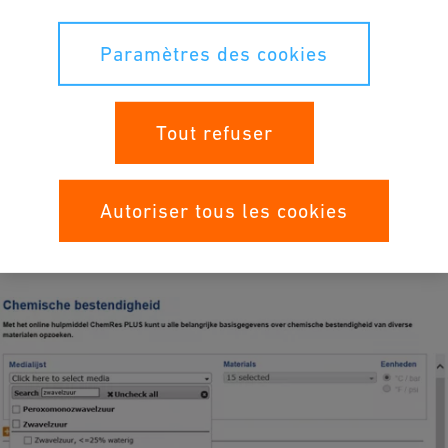
Procédure à effectuer
Paramètres des cookies
Après avoir accepté les conditions d’utilisation, mettez-vous
d’abord à la recherche du
produit chimique
approprié par le
biais de la fonction Rechercher que propose la Liste des fluides.
Tout refuser
À ce stade, la Liste des fluides vous présentera
automatiquement un aperçu des concentrations les plus
fréquentes. Ci-après figure un exemple concret relatif à l’acide
Autoriser tous les cookies
sulfurique. Il apparaît immédiatement que ce liquide est
commercialisé en de multiples concentrations.