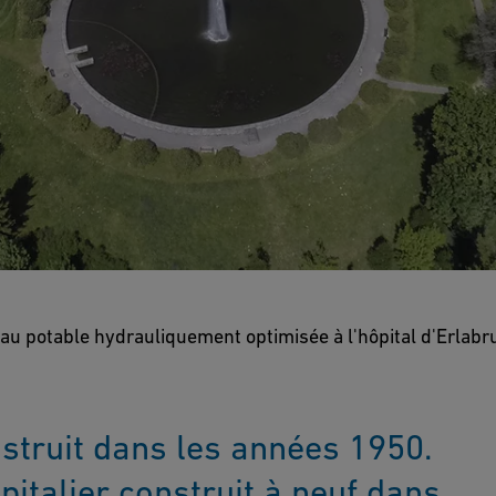
otable
'eau potable hydrauliquement optimisée à l'hôpital d'Erlab
imisée à l'hôpital
nstruit dans les années 1950.
pitalier construit à neuf dans