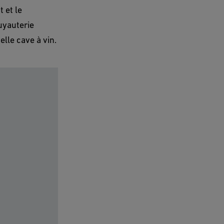
 et le
uyauterie
lle cave à vin.