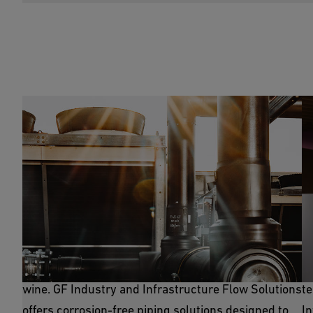
Process Cooling
R
Process cooling is crucial for maintaining precise
Re
temperatures during the fermentation and aging of
gr
wine. GF Industry and Infrastructure Flow Solutions
te
offers corrosion-free piping solutions designed to
In