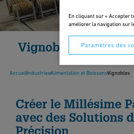
En cliquant sur « Accepter t
améliorer la navigation sur l
Vignobles
Paramètres des co
Atteindre l'excellence du millésime avec des syst
Accueil
de vin.
Industries
Alimentation et Boissons
Vignobles
Parlez à un Expert
Télécharger
Créer le Millésime P
avec des Solutions 
Précision