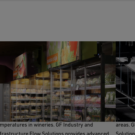
efrigeration
Room 
frigeration systems are essential for storing
Room coo
apes, must, and finished wine at optimal
environ
mperatures in wineries. GF Industry and
areas. G
frastructure Flow Solutions provides advanced,
Solution