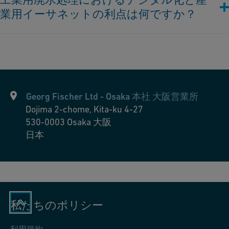
を保証し、メンテナンスコストを削減することにより、産業用
とも費用を節約できます。
セスにより、水をさらに浄化します。
業用イーサネットの利点は何ですか？
水処理アプリケーションにおいて運用効率を大幅に向上させる
一般的な認識と評判
: 責任ある水の管理は産業界の評判を高
ことができます。熱可塑性配管は軽量であり、設置が容易で迅
め、持続可能性への取り組みを示します。
速であるため、設置およびメンテナンス中の労働コストとダウ
デジタル化と
産業用イーサネット
は、リアルタイムモニタリン
ンタイムを削減できます。
グ、予防保全、リモート制御を可能にすることで、工業用廃水
処理を向上させます。データ管理と分析の向上により、情報に
さらに、プラスチック配管システムには内部表面が滑らかで摩
基づく意思決定が行われ、運用効率が向上します。自動化によ
擦を最小限に抑え、圧力損失を減らし、水の流れの全体的な効
り、人手の労働とリソースの使用が削減され、向上した規制順
Georg Fischer Ltd - Osaka 本社 大阪営業所
率を向上し、ポンピングのエネルギー消費を減らします。その
守と拡張性により変更適応が簡素化されます。他のシステムと
Dojima 2-chome, Kita-ku 4-27
柔軟性により、複雑なレイアウトでの取り扱いや設置が容易
の統合により、運用が合理化され、コストが削減され、セキュ
530-0003
Osaka 大阪
で、スケーリングやバイオフィルムの成長に対する耐性を持っ
リティが向上します。
日本
ており、一貫したパフォーマンスと水質を確保します。さら
に、熱可塑性配管システムは特定の化学物質や温度条件に合わ
せて設計されたさまざまな材料で提供されており、多様な産業
アプリケーションにおいて柔軟性と信頼性を提供しています。
私たちのポリシー
利用規約