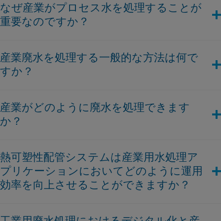
なぜ産業がプロセス水を処理することが
重要なのですか？
産業界でプロセス水を処理することはいくつかの理由から重要
産業廃水を処理する一般的な方法は何で
です。
すか？
環境保護
: 未処理の廃水には有害な化学物質、重金属、その他
の汚染物質が含まれています。このような水を直接河川や海に
産業廃水処理には、産業が生成する廃水を管理し浄化するため
放出することは水生生態系と人間の健康に害を及ぼす可能性が
産業がどのように廃水を処理できます
のさまざまな技術が関与しています。一般的な方法には以下が
あります。
か？
あります:
規制順守
: 多くの国が厳格な環境規制を導入しており、産業界
が廃水を処理することを要求しています。順守しない場合、罰
物理処理
: これは化学物質を使用せずに物理的手段で大きな浮
産業はさまざまな方法で廃水を処理できます。ろ過により水か
金や法的措置が課される可能性があります。
遊粒子を除去する方法です。
熱可塑性配管システムは産業用水処理ア
ら沈殿物、有機物、濁りを除去できます。逆浸透は全溶解固形
資源保護
: 水を処理して再利用することで淡水資源への負荷が
化学処理
: 化学物質を使用して廃水から汚染物質を除去しま
プリケーションにおいてどのように運用
分のかなりの割合を効果的に除去します。ナノフィルターは細
減少します。自然の水源から新たな水を絶えず取り出すよりも
す。
菌と硬度の除去を可能にし、イオン交換は望ましくないイオン
効率を向上させることができますか？
持続可能です。
生物学的処理
: 活性汚泥プロセス、バイオフィルター、および
を適切なものと交換する化学プロセスです。
コスト削減
: 適切な処理により淡水摂取の必要性が低下し、廃
好気性消化などの技術が有機物を分解するのに役立ちます。
熱可塑性配管システムは、優れた腐食抵抗性を提供し、耐久性
棄コストが低減します。施設内で処理された水を再利用するこ
先進的な処理
: 逆浸透、超ろ過、および膜ろ過などの先進プロ
工業用廃水処理におけるデジタル化と産