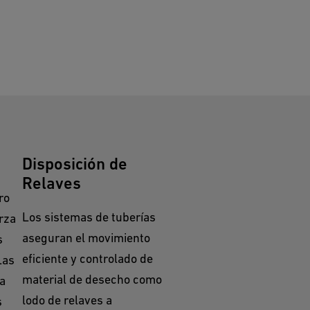
Disposición de
Relaves
ro
Los sistemas de tuberías
rza
aseguran el movimiento
s
eficiente y controlado de
Las
material de desecho como
a
lodo de relaves a
s