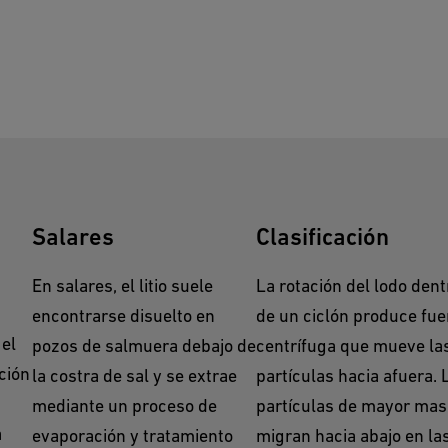
Salares
Clasificación
En salares, el litio suele
La rotación del lodo dent
s
encontrarse disuelto en
de un ciclón produce fue
 el
pozos de salmuera debajo de
centrífuga que mueve la
ación
la costra de sal y se extrae
partículas hacia afuera. 
mediante un proceso de
partículas de mayor mas
a
evaporación y tratamiento
migran hacia abajo en la