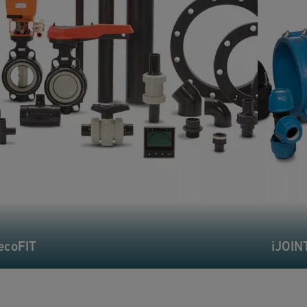
ecoFIT
iJOIN