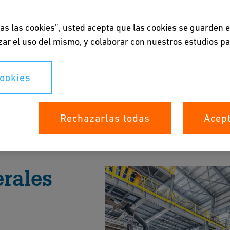
das las cookies”, usted acepta que las cookies se guarden 
lizar el uso del mismo, y colaborar con nuestros estudios p
les
cookies
aliosos de desechos utilizando métodos como la
Rechazarlas todas
Acept
lo que reduce el impacto ambiental y los costos.
 Folleto
rales