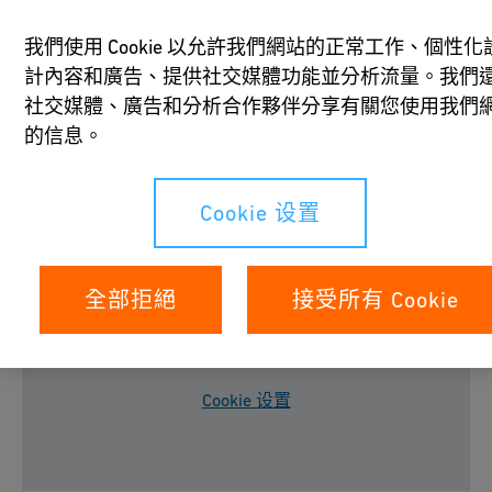
自 1975 年成立以來，德國拉斯特歐洲主題樂園已發展成
為德國最大的主題樂園，佔地 950,000 平方公尺，有 18
我們使用 Cookie 以允許我們網站的正常工作、個性化
個主題區和 100 多個遊樂設施。在這個案例參考影片中，
計內容和廣告、提供社交媒體功能並分析流量。我們
了解 GF Industry and Infrastructure Flow Solutions 的565
社交媒體、廣告和分析合作夥伴分享有關您使用我們
蝶閥如何為主題樂園的「叢林木筏」濾水系統提供一個易
的信息。
於安裝且可靠耐用的解決方案。觀看下面的影片或下載文
件。
Cookie 设置
全部拒絕
接受所有 Cookie
請接受所有 cookies 以觀看 YouTube 影片。
Cookie 设置