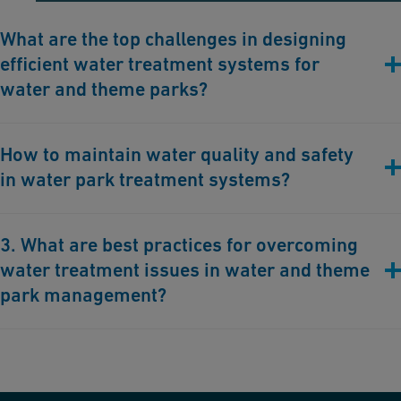
What are the top challenges in designing
efficient water treatment systems for
water and theme parks?
為水上樂園設計高效的水處理系統面臨幾個挑戰。首要挑戰是管
How to maintain water quality and safety
理這些樂園中使用的大量水。這需要堅固且高效的過濾系統，可
in water park treatment systems?
以處理大量水以及高品質的流量感應器。另一個挑戰是持續暴露
在陽光下，這可能導致有害細菌和藻類的生長。使用 pH、導電
度和氯感應器定期監測水質可以幫助解決這個問題。最後，水處
維持水上樂園處理系統中的水質和安全需要定期監測水質，檢測
3. What are best practices for overcoming
理過程對環境的影響是一個重要問題，需要可持續的實踐來減少
潛在的污染物。這包括檢查水的 pH 值、氯含量和溫度。定期維
water treatment issues in water and theme
浪費和能源消耗。透過使用塑膠管道，您的系統將更加高效，並
護過濾系統也至關重要，以確保其有效運作。
且隨著時間需要較少的維護。
park management?
Overcoming water treatment issues in water and theme park
management involves adopting best practices such as regular
maintenance and monitoring of the water treatment systems..