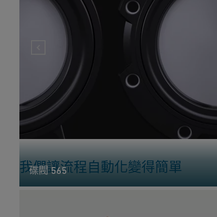
我們讓流程自動化變得簡單
碟閥 565