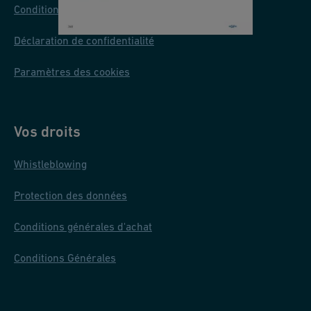
e
Conditions d'utilisation
al
F
Déclaration de confidentialité
a
Paramètres des cookies
st
-
L
Vos droits
o
c
Whistleblowing
k.
Protection des données
Conditions générales d'achat
Conditions Générales