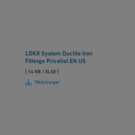
S
e
y
li
st
s
e
t
m
D
LOKX System Ductile Iron
u
Fittings Pricelist EN US
ct
il
[ 14 KB
/
XLSX ]
e
Télécharger
Ir
o
n
M
Fi
U
tt
L
in
T