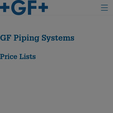
GF Piping Systems
Price Lists
A
B
S
P
r