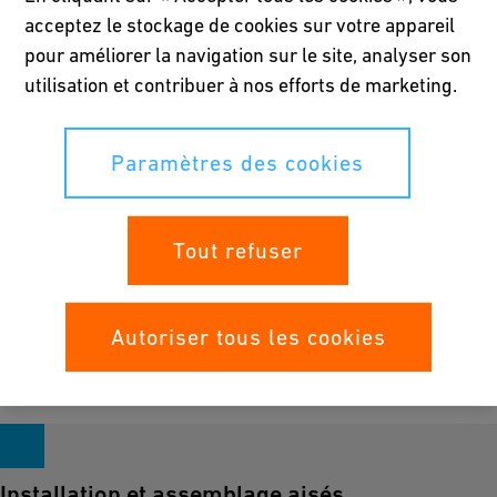
acceptez le stockage de cookies sur votre appareil
pour améliorer la navigation sur le site, analyser son
utilisation et contribuer à nos efforts de marketing.
Georg Fischer Fittings fabrique 12 200 raccords par an pour
des applications complexes et s'assurer de la solidité du
raccordement. Initialement spécialisée dans les raccords en
Paramètres des cookies
fonte malléable (depuis 1864), la société a élargi son portefeuille
pour inclure les joints à compression des marques Primofit,
GEBEF (pour l'industrie de la construction) et Drawlock (pour
Tout refuser
les consommateurs de gaz au Royaume-Uni) depuis 1987.
L'entreprise, qui fait partie de Georg Fischer depuis 1986, met
l'accent sur une qualité robuste et un montage simple.
Autoriser tous les cookies
Installation et assemblage aisés