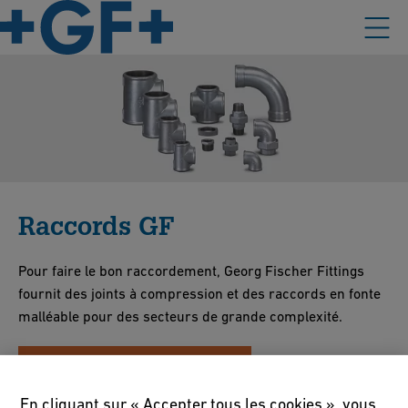
Raccords GF
Pour faire le bon raccordement, Georg Fischer Fittings
fournit des joints à compression et des raccords en fonte
malléable pour des secteurs de grande complexité.
Afficher les produits
En cliquant sur « Accepter tous les cookies », vous