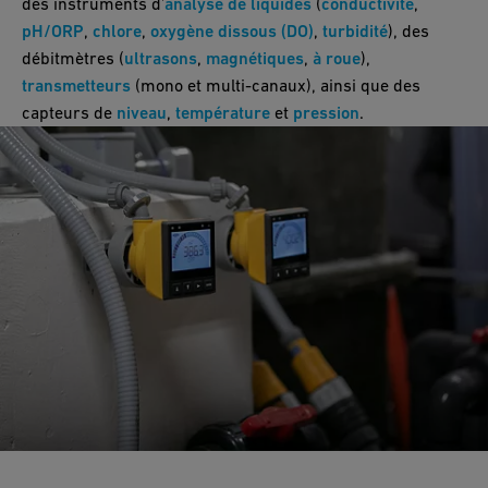
des instruments d’
analyse de liquides
(
conductivité
,
pH/ORP
,
chlore
,
oxygène dissous (DO)
,
turbidité
), des
débitmètres (
ultrasons
,
magnétiques
,
à roue
),
transmetteurs
(mono et multi-canaux), ainsi que des
capteurs de
niveau
,
température
et
pression
.