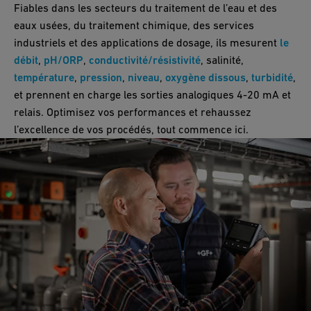
Fiables dans les secteurs du traitement de l’eau et des
eaux usées, du traitement chimique, des services
industriels et des applications de dosage, ils mesurent
le
débit
,
pH/ORP
,
conductivité/résistivité
, salinité,
température
,
pression
,
niveau
,
oxygène dissous
,
turbidité
,
et prennent en charge les sorties analogiques 4-20 mA et
relais. Optimisez vos performances et rehaussez
l’excellence de vos procédés, tout commence ici.