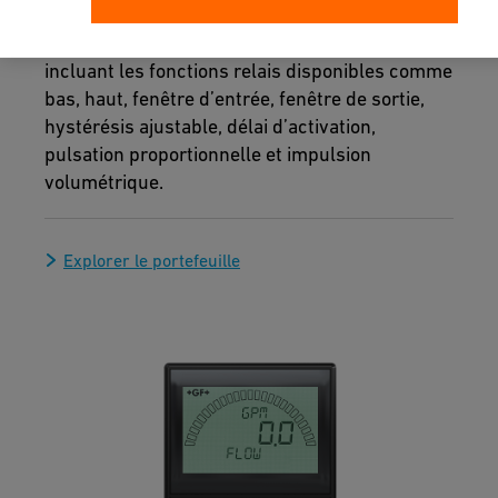
C), A & (B | C), jusqu’à 4 entrées binaires, jusqu’à
six sorties analogiques, jusqu’à huit relais
incluant les fonctions relais disponibles comme
bas, haut, fenêtre d’entrée, fenêtre de sortie,
hystérésis ajustable, délai d’activation,
pulsation proportionnelle et impulsion
volumétrique.
Explorer le portefeuille