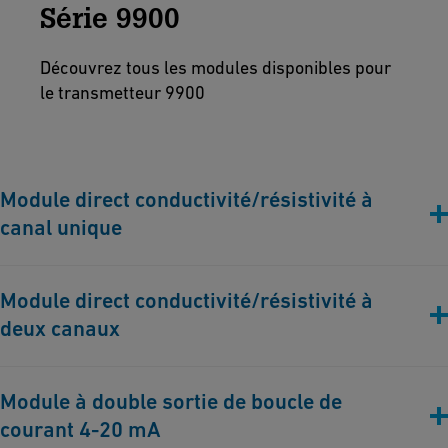
Série 9900
Découvrez tous les modules disponibles pour
le transmetteur 9900
Module direct conductivité/résistivité à
canal unique
Permet de connecter directement un capteur de
Module direct conductivité/résistivité à
conductivité/résistivité jusqu’à 30 m (100 pi.) de câble
deux canaux
Pour des applications séparées par plus de 30 m (100 pi.),
utilisez l’électronique 3-2850-51-XX
3-9950-394-1
Permet de connecter directement deux capteurs de
Module à double sortie de boucle de
conductivité/résistivité jusqu’à 30 m (100 pi.) de câble
courant 4-20 mA
Pour des applications séparées par plus de 30 m (100 pi.),