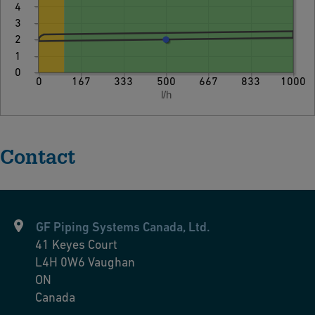
4
3
2
1
0
0
167
333
500
667
833
1000
Contact
GF Piping Systems Canada, Ltd.
41 Keyes Court
L4H 0W6
Vaughan
ON
Canada