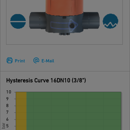
Print
E-Mail
Hysteresis Curve 16DN10 (3/8")
10
9
8
7
6
5