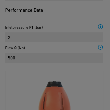
Performance Data
Inletpressure P1
(
bar
)
Flow Q
(
l/h
)