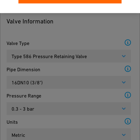
Valve Information
Valve Type
Type 586 Pressure Retaining Valve
Pipe Dimension
16DN10 (3/8")
Pressure Range
0.3 - 3 bar
Units
Metric