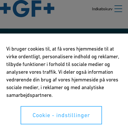
Indkøbskurv
Vores retningslinier
Vi bruger cookies til, at få vores hjemmeside til at
Brugsvilkår
virke ordentligt, personalisere indhold og reklamer,
tilbyde funktioner i forhold til sociale medier og
Privatlivserklæring
analysere vores traffik. Vi deler også information
vedrørende din brug af vores hjemmeside på vores
Cookie - indstillinger
sociale medier, i reklamer og med analytiske
samarbejdspartnere.
Dine rettigheder
Cookie - indstillinger
Whistleblowing