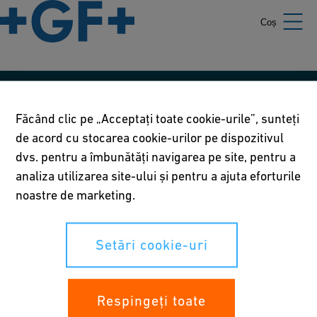
Coș
Politicile noastre
Făcând clic pe „Acceptați toate cookie-urile”, sunteți
Termeni de utilizare
de acord cu stocarea cookie-urilor pe dispozitivul
dvs. pentru a îmbunătăți navigarea pe site, pentru a
Declarația de confidențialitate
analiza utilizarea site-ului și pentru a ajuta eforturile
noastre de marketing.
Setări cookie-uri
Setări cookie-uri
Drepturile tale
Whistleblowing
Respingeți toate