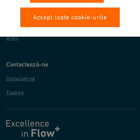
Protecția datelor
Condiții generale de achiziționare
Accept toate cookie-urile
Raportul privind informatiile referitoare la impozitul pe
profit
Contactează-ne
Contactați-ne
Tipărire