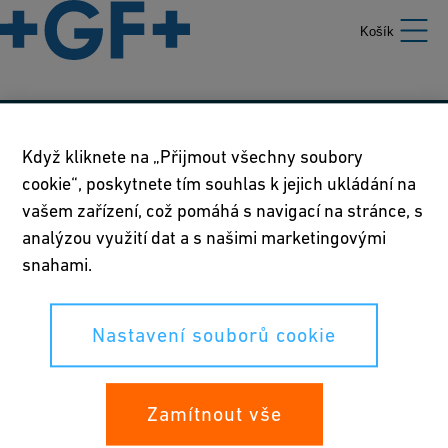
Košík
Naše zásady
Když kliknete na „Přijmout všechny soubory
cookie“, poskytnete tím souhlas k jejich ukládání na
Podmínky používání
vašem zařízení, což pomáhá s navigací na stránce, s
Prohlášení o zásadách ochrany osobních údajů
analýzou využití dat a s našimi marketingovými
snahami.
Nastavení souborů cookie
Nastavení souborů cookie
Vaše práva
Whistleblowing
Zamítnout vše