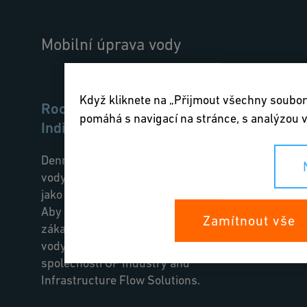
Mobilní úprava vody
Když kliknete na „Přijmout všechny soubory
Rochem Separation Systems,
pomáhá s navigací na stránce, s analýzou v
Indie
Denně se zpracovává až 200 000 litrů
vody prostřednictvím několika procesů,
jako je reverzní osmóza nebo nanofiltrace.
Aby společnost Rochem poskytovala
Zamítnout vše
zákazníkům vysokou a spolehlivou kvalitu
vody, spoléhá se již 20 let na výrobky
společnosti GF Industry and
Infrastructure Flow Solutions.