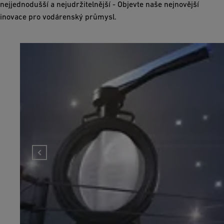
nejjednodušší a nejudržitelnější - Objevte naše nejnovější
inovace pro vodárenský průmysl.