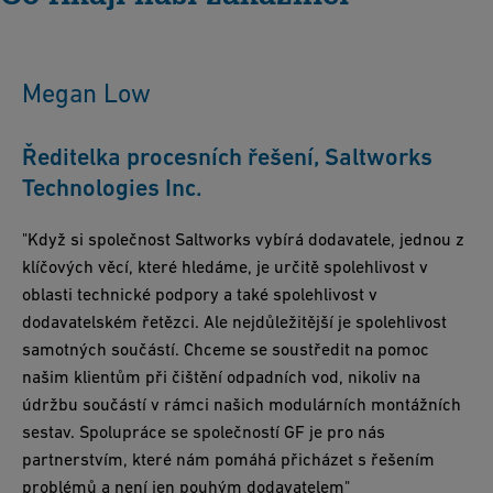
technickou podporu, což zvyšuje celkovou efektivitu a
uhlíkové stopy spojené s procesem přepravy vody podporují
životnosti systému, protože ve srovnání s tradičními materiály
spolehlivost projektu.
plastová potrubní řešení cíle udržitelnosti životního prostředí.
vyžadují méně častou údržbu a provádění oprav.
Megan Low
Ředitelka procesních řešení, Saltworks
Technologies Inc.
"Když si společnost Saltworks vybírá dodavatele, jednou z
klíčových věcí, které hledáme, je určitě spolehlivost v
oblasti technické podpory a také spolehlivost v
dodavatelském řetězci. Ale nejdůležitější je spolehlivost
samotných součástí. Chceme se soustředit na pomoc
našim klientům při čištění odpadních vod, nikoliv na
údržbu součástí v rámci našich modulárních montážních
sestav. Spolupráce se společností GF je pro nás
partnerstvím, které nám pomáhá přicházet s řešením
problémů a není jen pouhým dodavatelem"