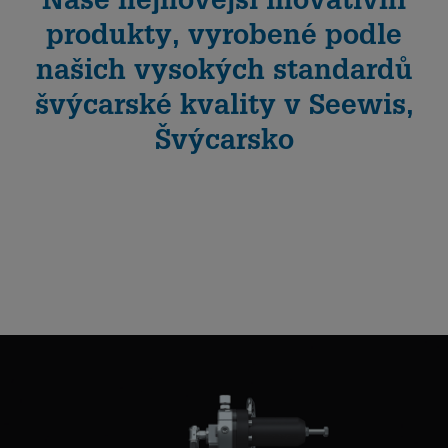
produkty, vyrobené podle
našich vysokých standardů
švýcarské kvality v Seewis,
Švýcarsko