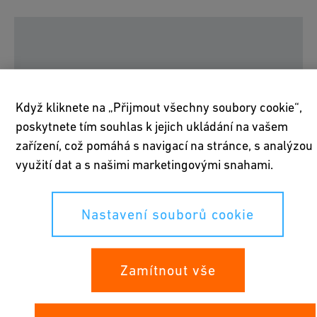
Pro zobrazení videa na YouTube přijměte všechny
soubory cookie.
Když kliknete na „Přijmout všechny soubory cookie“,
poskytnete tím souhlas k jejich ukládání na vašem
Nastavení souborů cookie
zařízení, což pomáhá s navigací na stránce, s analýzou
využití dat a s našimi marketingovými snahami.
Nastavení souborů cookie
50 let inovací a švýcarské
kvality
Zamítnout vše
Všechno to začalo už v roce 1967, kdy Giuseppe Kaiser, tehdejší
předseda představenstva Georg Fischer, a Dr. Ulrich Gadient,