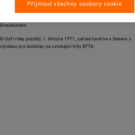
člen Rady státu pro Kanton Graubünden, sloužili společně na
Přijmout všechny soubory cookie
vojenské službě. „Na mlhavém ránu na okraji lesa“ se oba
dostali k myšlenkám na oslavu hospodářství v horském kantonu
Graubünden.
O čtyři roky později, 1. března 1971, začala továrna v Seewis s
výrobou pro dodávky na vznikající trhy EFTA.