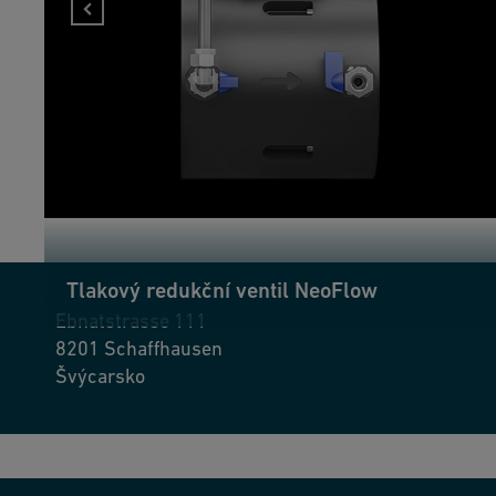
výzvu ve společnosti GF Industry and Infrastructure Flow
Solutions jako manažerka logistiky a skladu. Ráda pracuje se
svým týmem a rozmanitostí své role.
Tlakový redukční ventil NeoFlow
Ebnatstrasse 111
8201
Schaffhausen
Švýcarsko