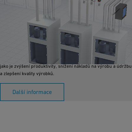
Distribuce chemických látek
Přeprava chemických látek v nejvyšší kvalitě, různých
koncentracích a přesném dávkování je povinná. Výběr vhodného
potrubního systému včetně automatizace nabízí mnoho výhod,
jako je zvýšení produktivity, snížení nákladů na výrobu a údržbu
a zlepšení kvality výrobků.
Další informace