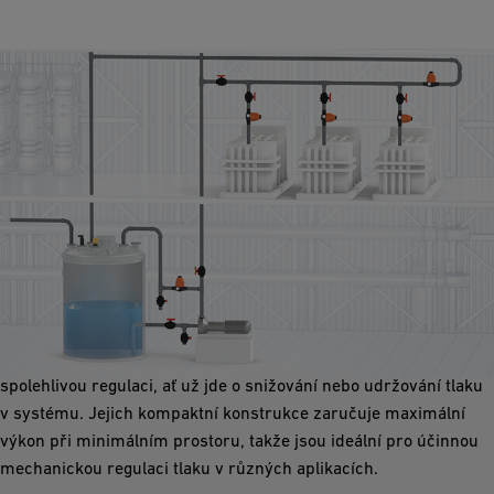
Mechanická regulace tlaku
Udržování správného tlaku v systému zajišťuje bezpečnost a
dlouhou životnost. Tlakové regulační ventily společnosti GF
Industry and Infrastructure Flow Solutions poskytují přesnou a
spolehlivou regulaci, ať už jde o snižování nebo udržování tlaku
v systému. Jejich kompaktní konstrukce zaručuje maximální
výkon při minimálním prostoru, takže jsou ideální pro účinnou
mechanickou regulaci tlaku v různých aplikacích.