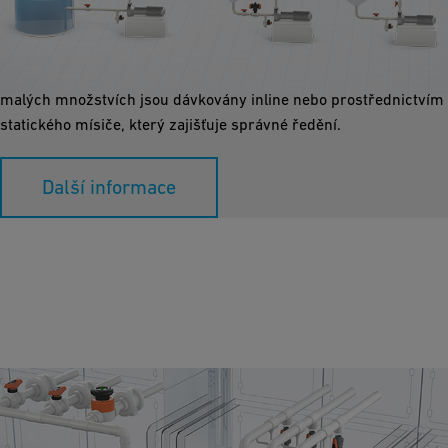
Dávkování a ředění chemických látek vyžaduje vysoce
specializované a spolehlivé pracovní postupy, zejména u
agresivních chemických látek. Koncentrované chemické látky v
malých množstvích jsou dávkovány inline nebo prostřednictvím
statického mísiče, který zajišťuje správné ředění.
Další informace