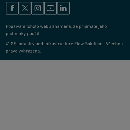
optimalizovat. Snižte spotřebu energie pomocí efektivního
zařízení a optimalizace procesních parametrů. Navrhujte s
ohledem na automatizaci a škálovatelnost, abyste zvýšili
efektivitu, snížili náklady na pracovní sílu a splnili výrobní
Používání tohoto webu znamená, že přijímáte jeho
požadavky. Naplánujte pravidelnou údržbu, abyste
podmínky použití.
minimalizovali prostoje.
© GF Industry and Infrastructure Flow Solutions. Všechna
práva vyhrazena.
Ve společnosti GF Industry and Infrastructure Flow Solutions
nabízíme technickou podporu a nejlepší portfolio potrubních
systémů, ventilů a měřicích přístrojů ve své třídě, které vám
pomohou vybrat ten správný návrh.