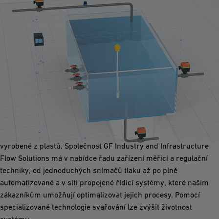
Povrchová úprava
Při povrchové úpravě je proces podroben přísné kontrole, aby
se zabránilo kontaminaci. K přepravě chemických látek jsou
proto ideální volbou vysoce kvalitní systémová řešení a součásti
vyrobené z plastů. Společnost GF Industry and Infrastructure
Flow Solutions má v nabídce řadu zařízení měřicí a regulační
techniky, od jednoduchých snímačů tlaku až po plně
automatizované a v síti propojené řídicí systémy, které našim
zákazníkům umožňují optimalizovat jejich procesy. Pomocí
specializované technologie svařování lze zvýšit životnost
systému.