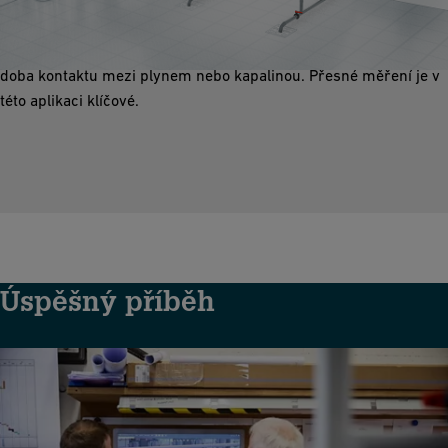
Správně navržené odlučovače výparů jsou velmi účinné při
odstraňování částic, prachu, aerosolů a oxidů menších než 10
mikronů. Pro účinné odstranění částic je velmi důležitá správná
doba kontaktu mezi plynem nebo kapalinou. Přesné měření je v
této aplikaci klíčové.
Úspěšný příběh