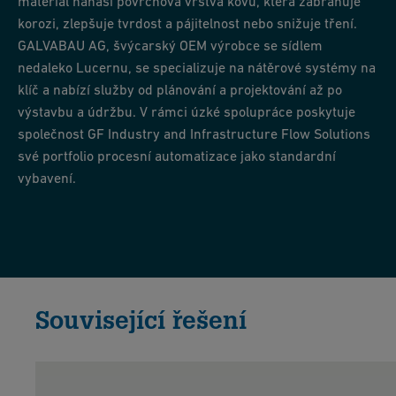
materiál nanáší povrchová vrstva kovu, která zabraňuje
korozi, zlepšuje tvrdost a pájitelnost nebo snižuje tření.
GALVABAU AG, švýcarský OEM výrobce se sídlem
nedaleko Lucernu, se specializuje na nátěrové systémy na
klíč a nabízí služby od plánování a projektování až po
výstavbu a údržbu. V rámci úzké spolupráce poskytuje
společnost GF Industry and Infrastructure Flow Solutions
své portfolio procesní automatizace jako standardní
vybavení.
Související řešení