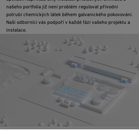
našeho portfolia již není problém regulovat přívodní
potrubí chemických látek během galvanického pokovování.
Naši odborníci vás podpoří v každé fázi vašeho projektu a
instalace.