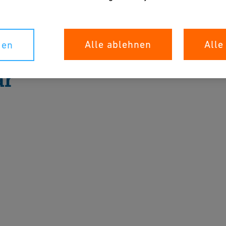
Alle ablehnen
Alle
gen
ar
tte füllen Sie das Formular aus um sich zu