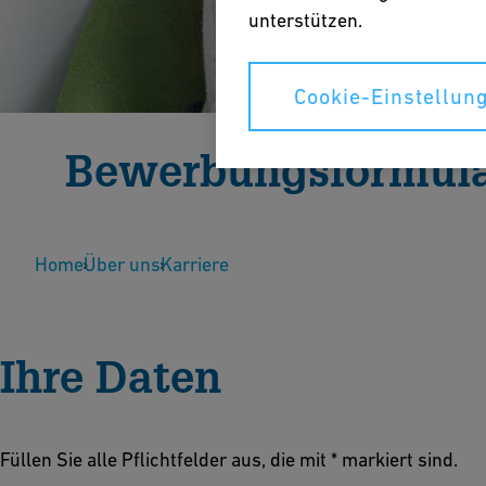
unterstützen.
Cookie-Einstellun
Bewerbungsformul
Vielen Dank für Ihr Interesse an Georg Fischer. Bi
Home
bewerben.
Über uns
Karriere
Ihre Daten
Füllen Sie alle Pflichtfelder aus, die mit * markiert sind.