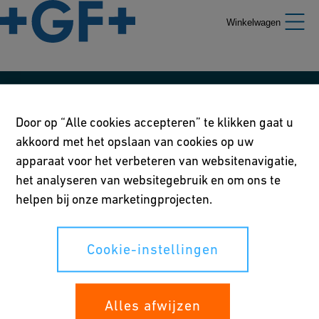
Winkelwagen
Ons beleid
Door op “Alle cookies accepteren” te klikken gaat u
Gebruiksvoorwaarden
akkoord met het opslaan van cookies op uw
apparaat voor het verbeteren van websitenavigatie,
Privacyverklaring
het analyseren van websitegebruik en om ons te
helpen bij onze marketingprojecten.
Cookie-instellingen
Cookie-instellingen
Algemene voorwaarden
Verkoopvoorwaarden
Alles afwijzen