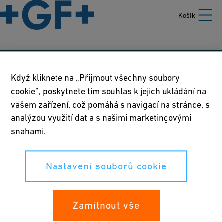
Košík
Naše zásady
Když kliknete na „Přijmout všechny soubory
cookie“, poskytnete tím souhlas k jejich ukládání na
Podmínky používání
vašem zařízení, což pomáhá s navigací na stránce, s
Prohlášení o zásadách ochrany osobních údajů
analýzou využití dat a s našimi marketingovými
snahami.
Nastavení souborů cookie
Nastavení souborů cookie
Vaše práva
Whistleblowing
Zamítnout vše