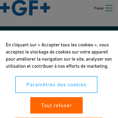
Panier
Nos politiques
En cliquant sur « Accepter tous les cookies », vous
Conditions d'utilisation
acceptez le stockage de cookies sur votre appareil
pour améliorer la navigation sur le site, analyser son
Déclaration de confidentialité
utilisation et contribuer à nos efforts de marketing.
Paramètres des cookies
Paramètres des cookies
Vos droits
Tout refuser
Whistleblowing