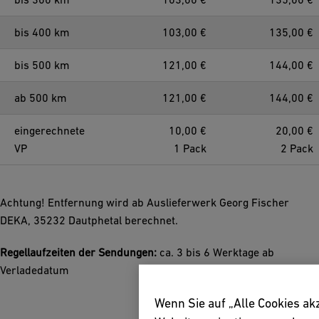
bis 400 km
103,00 €
135,00 €
bis 500 km
121,00 €
144,00 €
ab 500 km
121,00 €
144,00 €
eingerechnete
10,00 €
20,00 €
VP
1 Pack
2 Pack
Achtung! Entfernung wird ab Auslieferwerk Georg Fischer
DEKA, 35232 Dautphetal berechnet.
Regellaufzeiten der Sendungen:
ca. 3 bis 6 Werktage ab
Verladedatum
Wenn Sie auf „Alle Cookies ak