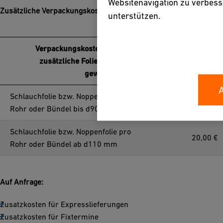
Websitenavigation zu verbes
Zusätzliche Verpackungskosten:
unterstützen.
Verpackungskosten (wenn eine
Kosten pro Einheit
zusätzliche Folienverpackung
gewünscht wird)
Schlauchfolie bzw. Noppenfolie pro
15,00 €
Rohr oder Bündel bis d90 mm
Schlauchfolie bzw. Noppenfolie pro
20,00 €
Rohr oder Bündel ab d110 mm
Auf Anfrage:
Zusatzkosten für Expresslieferungen
Zusatzkosten für Fixtermine