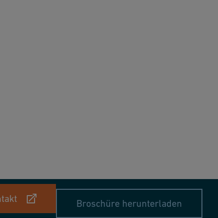
takt
Broschüre herunterladen