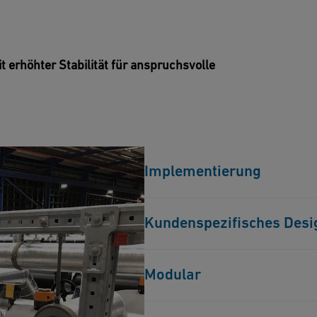
erhöhter Stabilität für anspruchsvolle
Implementierung
Implementierung vorgefertigter
Kundenspezifisches Desi
Kundenspezifische Halterungsl
Modular
Nahrungsmittel und Getränke, 
Modular geschweißte und vormon