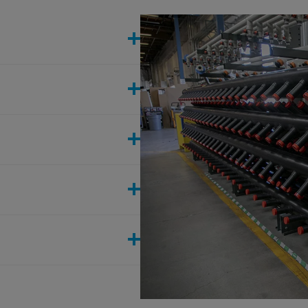
volle Anwendungen.
 bis Ø 1600 mm.
weißen, Infrarot-,
reitung, Kühlsysteme und