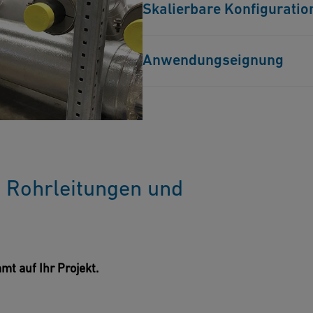
Skalierbare Konfiguratio
Bereitstellung vor Ort.
Vormontierte Einheiten bis zur 
Anwendungseignung
Großindustrielle Anlagen, Rec
eine robuste Strukturintegratio
e Rohrleitungen und
mt auf Ihr Projekt.