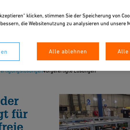
akzeptieren“ klicken, stimmen Sie der Speicherung von Coo
erbessern, die Websitenutzung zu analysieren und unser
ngen
Alle ablehnen
Alle
gen
fertigungslösungen
Vorgefertigte Lösungen
en
 der
gt für
freie