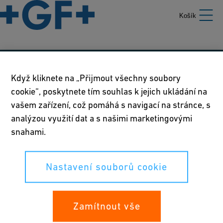
Košík
Naše zásady
Když kliknete na „Přijmout všechny soubory
cookie“, poskytnete tím souhlas k jejich ukládání na
Podmínky používání
vašem zařízení, což pomáhá s navigací na stránce, s
Prohlášení o zásadách ochrany osobních údajů
analýzou využití dat a s našimi marketingovými
snahami.
Nastavení souborů cookie
Nastavení souborů cookie
Vaše práva
Whistleblowing
Zamítnout vše