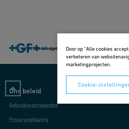
Home
Producten en systemen
Producten en systemen
Marktsegmenten
T
Door op “Alle cookies accept
Winkelwagen
verbeteren van websitenavig
marketingprojecten.
Cookie-instellinge
Ons beleid
Gebruiksvoorwaarden
Privacyverklaring