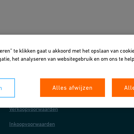
oepassingen
Ondersteuning & Service
Over ons
eren” te klikken gaat u akkoord met het opslaan van cooki
atie, het analyseren van websitegebruik en om ons te help
Alles afwijzen
All
n
Algemene voorwaarden
Verkoopvoorwaarden
Inkoopvoorwaarden