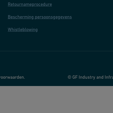
Retournameprocedure
Bescherming persoonsgegevens
Whistleblowing
svoorwaarden.
© GF Industry and Infr