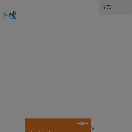
全部
下載
V
al
v
e
A
ut
o
m
at
io
Valve Automation Solutions
n