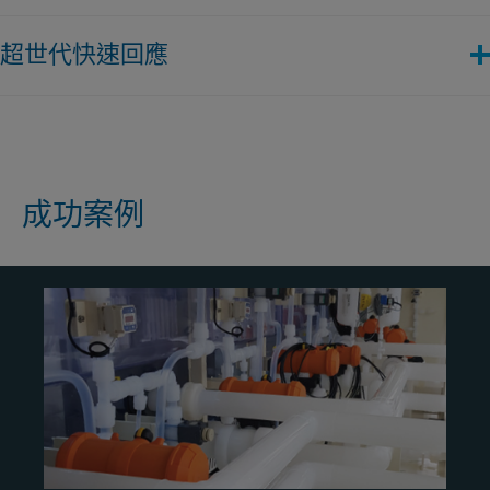
他們實現更可持續使用水資源、減少碳足跡和降低對環境的影響
我們的解決方案組合支援各種應用，使半導體設施能夠運輸液
的使命。
超世代快速回應
體。我們的使命關鍵流體處理解決方案滿足日益提高的純度要
求，並能支援更大型生產基地的快速發展。始終滿足對品質管理
對於半導體廠的短期專案和作業交付時間，我們擁有高技能的專
和數位化不斷增長的期望。
案經理、工程服務、最先進的焊接技術和先進的庫存管理，確保
我們能夠按時、每次都準時地滿足您的緊迫交付期。我們的全球
預製和客製化產品能力和設計網絡支援您的需求，提供可信賴的
成功案例
高品質和運營卓越。