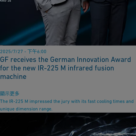
2025/7/27 - 下午6:00
GF receives the German Innovation Award
for the new IR-225 M infrared fusion
machine
顯示更多
The IR-225 M impressed the jury with its fast cooling times and
unique dimension range.