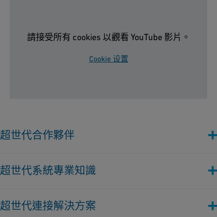
請接受所有 cookies 以觀看 YouTube 影片。
Cookie 设置
超世代合作夥伴
完美的合作夥伴，從設計到投產全程參與。我們為微電子行業量
超世代系統專業知識
身訂製的使命關鍵流體處理解決方案，包括驗證產品可靠性、工
程支援、現場外預製和全球培訓計畫。這些尖端服務確保您心無
我們支援半導體工業建設超過 30 年來最可持續管理的製造工
旁騖，使您的專案成功，讓我們永遠隨時待命。
超世代連接解決方案
廠。我們的國際團隊協助產業製造全球最先進的技術，同時幫助