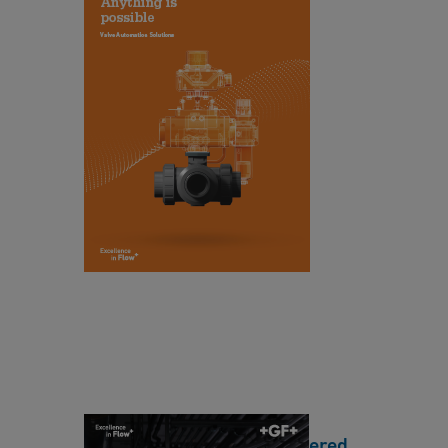
Brochure EN HQ
S
ol
[ 7 MB
/
PDF ]
ut
下載
io
n
s
C
B
o
r
s
o
t
c
-
h
e
u
ff
r
e
e
c
E
ti
N
Hager + Elsässer - Engineered
v