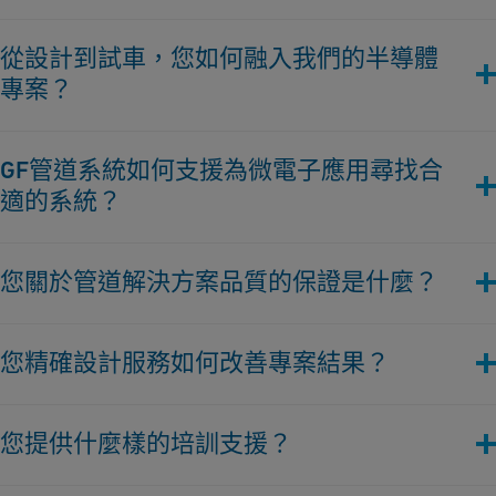
潔度非常重要。我們的系統有助於實現無腐蝕和無漏的性能，這
r
s
對於維持運行完整性至關重要。
在製造微晶片的過程中，許多關鍵流程需要高度特定的解決方
e
從設計到試車，您如何融入我們的半導體
i
案。喬治菲雄公司在純度和非純度應用中都提供卓越表現，包
W
我們生產由各種材料的熱塑性塑膠製成的高性能管道系統，確保
專案？
括：
v
at
您收到的材料具有所需的品質。
e
e
超純水（UPW，HUPW）
我們以成為您的半導體專案最終整合夥伴為傲。從最初的設計階
fl
我們針對半導體產業的亮點解決方案：
r
DI 水/指定水
GF管道系統如何支援為微電子應用尋找合
段到最後的投產，我們的團隊提供全面支援。我們與您密切合
u
/
特殊廢水、中和
適的系統？
作，確保我們的解決方案無縫地適應您專案的需求，促進專案實
SYGEF Plus
- 根據 SEMI F57 標準獲得 ISO 5 級（100 級）認證
i
處理冷卻水
H
施過程的流暢和高效進行。
的高純度應用 PVDF。
d
化學品分配和運輸
ot
GF管道系統提供全面支援，確保您選擇適合的管道系統，包
PROGEF Plus
- 從指定生產和包裝的 PP-H 系統，適用於較低級
s
逆滲透、超過濾、離子交換
您關於管道解決方案品質的保證是什麼？
括：
U
別的純度應用。
濕製程設備（OEM）
lt
Stress Less 管道支撐系統
- 通過消除由熱膨脹引起的應力傳
CMP Slurry 製程
建築材料（MoC）
我們通過認證的生產過程、先進的焊接技術和嚴格的品質控制確
r
遞，保護和延長熱塑性材料和系統的壽命。
工業冷卻水
您精確設計服務如何改善專案結果？
化學相容性
保高品質的成果。我們的專家與您合作，將專案需求轉化為實用
IR-63 M
- 具有增強效率和可靠性的高精度焊接。
a
工業等級水
將金屬管道系統轉換為塑料
的塑料管道解決方案，考慮所有必要的規範和操作條件。這有助
p
氣體洗滌器
水力學和壓力損失
我們的超精準設計服務優化了您專案計劃和執行階段。透過提供
於設計和安裝可靠耐用的長遠管道系統。我們的管道解決方案具
u
您提供什麼樣的培訓支援？
製程 / 環境真空 / 壓縮空氣
GFPS 高純淨基準
準確和周到的設計，我們幫助避免由於不當設計或管道支撐而引
有抗腐蝕和防漏的特性，在嚴苛環境中提供一致的性能。我們遵
客製化應用
r
預算、長期交貨與需求規劃
起的潛在故障。這種精準確保您的系統運行高效並滿足所有技術
循嚴格的標準，確保我們的系統符合並經常超出產業標準。