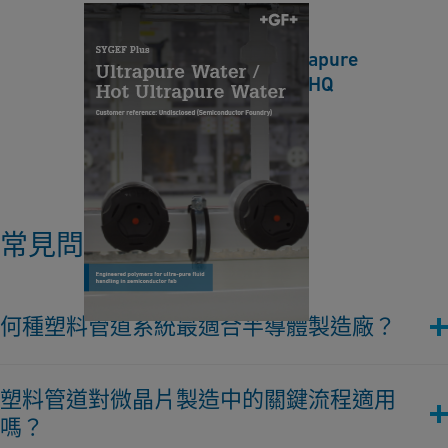
o
l
Semiconductor Foundry -
r
y
Ultrapure Water / Hot Ultrapure
F
c
Water Reference Case EN HQ
o
o
u
[ 317 KB
/
PDF ]
n
n
下載
v
d
e
r
y
y
常見問題
i
-
n
U
g
lt
何種塑料管道系統最適合半導體製造廠？
c
r
o
a
我們的塑料管道系統是專門設計以應對半導體製造中的關鍵流程
r
塑料管道對微晶片製造中的關鍵流程適用
p
的嚴苛要求。GF管路系統提供超級可靠的液體處理解決方案，
r
嗎？
u
配備無與倫比的水質，這對於保持微電子生產所需的精確度和清
o