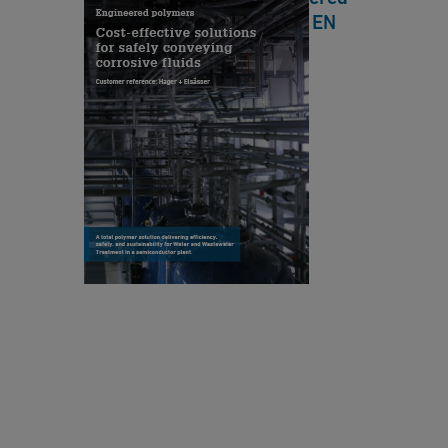
H
Polymers Reference Case EN
e
Q
HQ
s
o
[ 985 KB
/
PDF ]
l
下載
u
ti
o
S
n
e
s
m
f
ic
o
o
r
n
s
d
a
u
f
ct
e