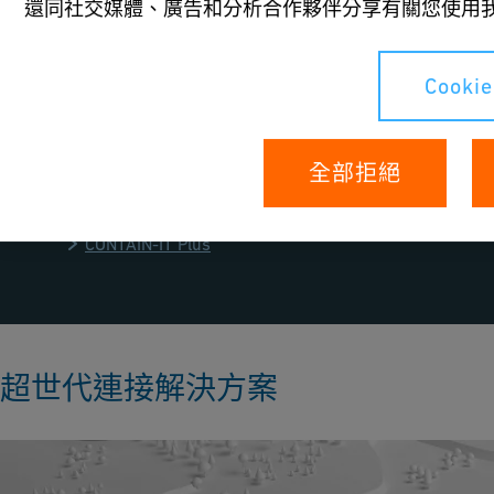
導體和 LED 技術領域的領導者ams-
還同社交媒體、廣告和分析合作夥伴分享有關您使用
OSRAM提供耐用的雙層密封塑膠系統，該
系統經過專業設計，可管理有害物質。這
些系統遵循嚴格的安全標準和環境保護措
Cooki
施，展示了我們在化學品處理解決方案方
面的豐富專業知識。
全部拒絕
下載簡介
CONTAIN-IT Plus
超世代連接解決方案