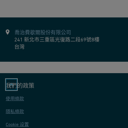
我們為快速和安全安裝我們產品提供業界領先的培訓計劃。培訓
規格、設計和第三方審查
要求。
e
工程
強您專案每個階段的品質和安全性。我們的培訓支援主要在確保
進階工程
W
預製和客製化產品設計
您的團隊精通我們系統的安裝、維護和操作，從而最終有助於專
靜態和動態證據（PSA）
at
案執行更為流暢，並提高整體專案成功率。
支架和管道支撐概念
e
預製和客製化產品設計
喬治費歇爾股份有限公司
r
了解更多：
全球學院
現場安裝支援和培訓
241 新北市三重區光復路二段69號8樓
R
品質保證和品質控制
台灣
ef
故障排除
e
r
e
n
我們的政策
c
e
使用條款
C
隱私條款
a
s
Cookie 设置