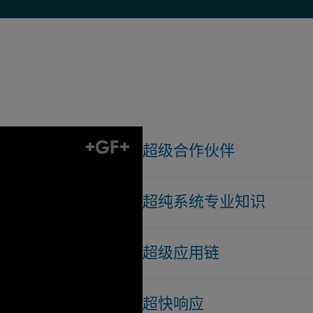
超级合作伙伴
作为理想的合作伙伴，我们可
超纯系统专业知识
子行业量身定制的任务关键流
工程支持、外部预制以及全球
30多年来，GF管路系统一直
和项目成功，在您需要的时候
超级应用链
我们的全球团队帮助该行业开
行使命，即以更可持续的方式
GF管路系统产品组合支持多
环境的影响。
超快响应
能。我们的关键循环水解决方