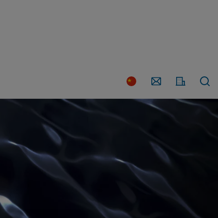
联
系
国
家
我
们