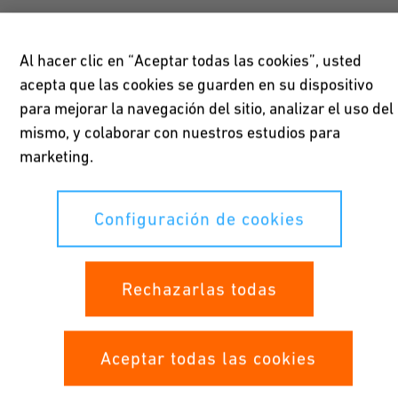
Al hacer clic en “Aceptar todas las cookies”, usted
Máxima seguridad
acepta que las cookies se guarden en su dispositivo
para mejorar la navegación del sitio, analizar el uso del
Pensando en las aplicaciones químicas más exigentes,
mismo, y colaborar con nuestros estudios para
todos los componentes del sistema, incluidas las
marketing.
tecnologías de unión, se han probado y verificado en
condiciones de laboratorio. La tecnología de fusión IR
automatizada reduce al mínimo los efectos de los errores
Configuración de cookies
humanos.
Rechazarlas todas
Increíblemente fiable
Aceptar todas las cookies
Combinando las propiedades de los materiales, el uso de