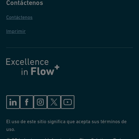
Contáctenos
F
e
Contáctenos
at
Imprimir
u
ri
n
g
P
R
O
G
E
F
Pl
El uso de este sitio significa que acepta sus términos de
u
uso.
s