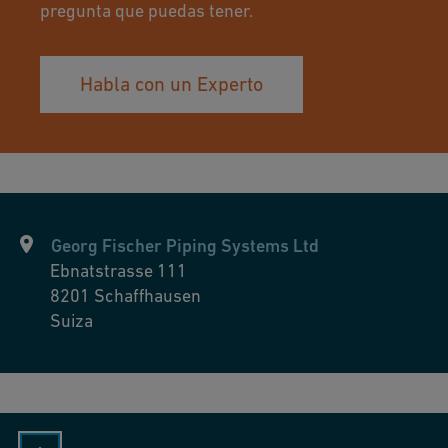
c
pregunta que puedas tener.
e
h
r
u
s,
Habla con un Experto
r
e
e
n
s
u
ri
n
Georg Fischer Piping Systems Ltd
Ebnatstrasse 111
g
8201
Schaffhausen
o
Suiza
pt
i
m
al
p