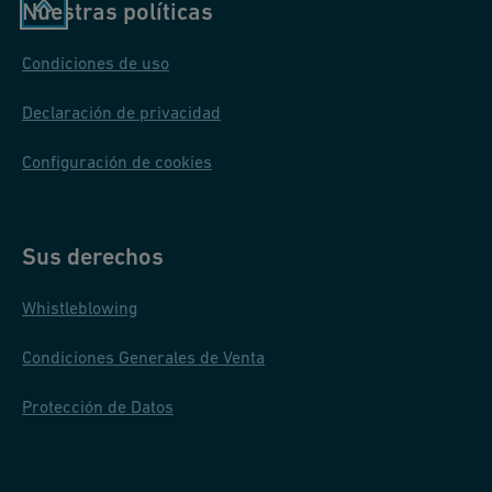
Nuestras políticas
e
rf
Condiciones de uso
o
r
Declaración de privacidad
m
Configuración de cookies
a
n
c
Sus derechos
e
a
Whistleblowing
n
Condiciones Generales de Venta
d
s
Protección de Datos
af
et
y.