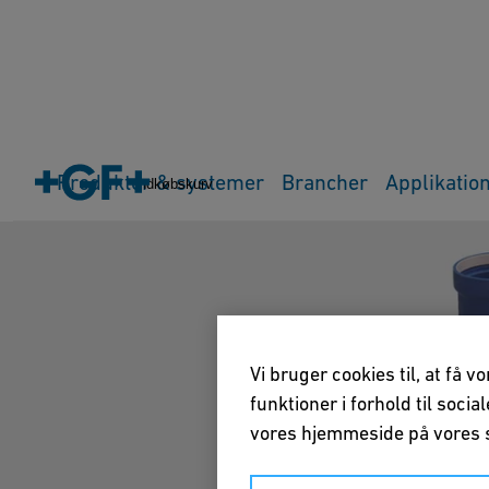
Produkter & systemer
Brancher
Applikatio
Indkøbskurv
Vi bruger cookies til, at få 
funktioner i forhold til soci
vores hjemmeside på vores s