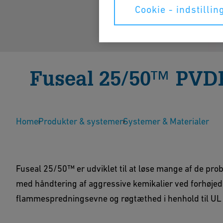
Cookie - indstillin
Fuseal 25/50™ PVDF
specialaffald
Home
Produkter & systemer
Systemer & Materialer
Fuseal 25/50™ PVDF-rørsystemet er en konstrueret
Vis produkter
Kontakt os
Fuseal 25/50™ er udviklet til at løse mange af de pro
med håndtering af aggressive kemikalier ved forhøjede
flammespredningsevne og røgtæthed i henhold til UL