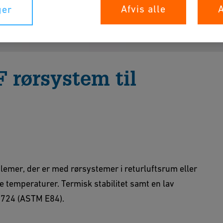
Afvis alle
A
ger
 rørsystem til
 løsning for rørsystemer i returluftsrum.
blemer, der er med rørsystemer i returluftsrum eller
 temperaturer. Termisk stabilitet samt en lav
 724 (ASTM E84).