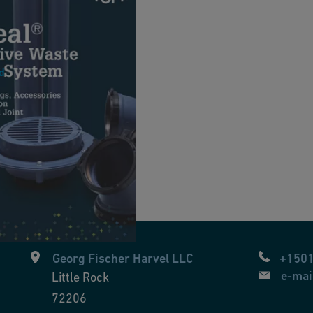
rosive Waste Piping
]
d
Georg Fischer Harvel LLC
+150
e-mai
Little Rock
72206