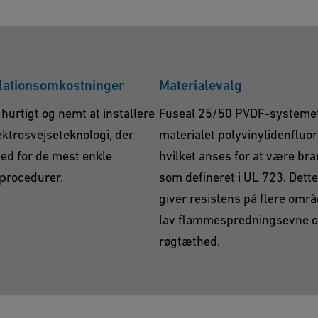
llationsomkostninger
Materialevalg
hurtigt og nemt at installere
Fuseal 25/50 PVDF-systeme
ktrosvejseteknologi, der
materialet polyvinylidenfluor
ed for de mest enkle
hvilket anses for at være bra
sprocedurer.
som defineret i UL 723. Dette
giver resistens på flere omr
lav flammespredningsevne 
røgtæthed.