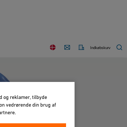
Kontakt
Land
Indkøbskurv
os
ld og reklamer, tilbyde
tion vedrørende din brug af
rtnere.