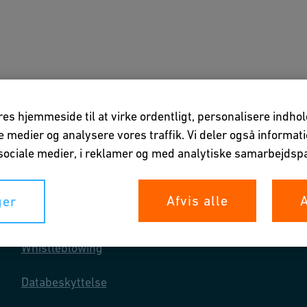
ner
Downloads & Værktøjer
Om os
vores hjemmeside til at virke ordentligt, personalisere indho
ale medier og analysere vores traffik. Vi deler også informa
ociale medier, i reklamer og med analytiske samarbejdspa
Afvis alle
A
ger
Dine rettigheder
Whistleblowing
Databeskyttelse