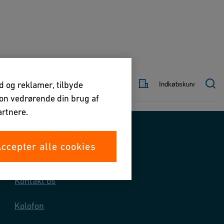
Kontakt
Land
ld og reklamer, tilbyde
Indkøbskurv
os
tion vedrørende din brug af
rtnere.
ccepter alle cookies
Kontakt os
Kontakt os
Kolofon