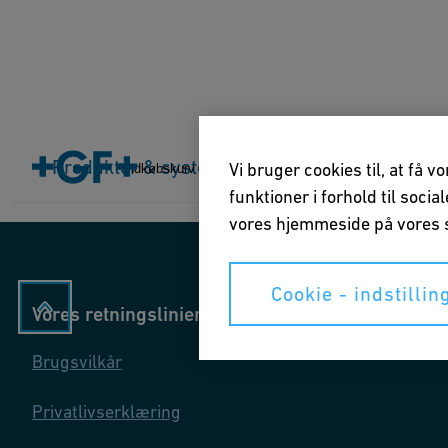
Home
Produkter & systemer
Produkter & systemer
Brancher
Applikatio
Vi bruger cookies til, at få 
Indkøbskurv
funktioner i forhold til soci
vores hjemmeside på vores s
Cookie - indstillin
Vores retningslinier
Brugsvilkår
Privatlivserklæring