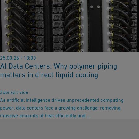
25.03.26 - 13:00
AI Data Centers: Why polymer piping
matters in direct liquid cooling
Zobrazit více
As artificial intelligence drives unprecedented computing
power, data centers face a growing challenge: removing
massive amounts of heat efficiently and ...