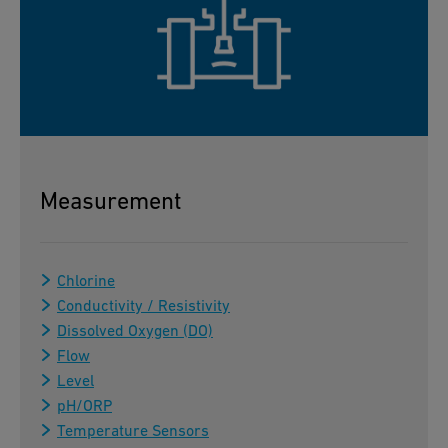
Measurement
Chlorine
Conductivity / Resistivity
Dissolved Oxygen (DO)
Flow
Level
pH/ORP
Temperature Sensors