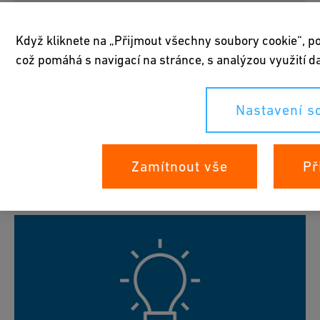
Ball Valves
Když kliknete na „Přijmout všechny soubory cookie“, po
Butterfly Valves
což pomáhá s navigací na stránce, s analýzou využití 
Check Valves
Diaphragm Valves
Nastavení s
Pressure Control Valves
Solenoid Valves
Ventilating & Bleed Valves
Water Distribution Control Valves
Zamítnout vše
Př