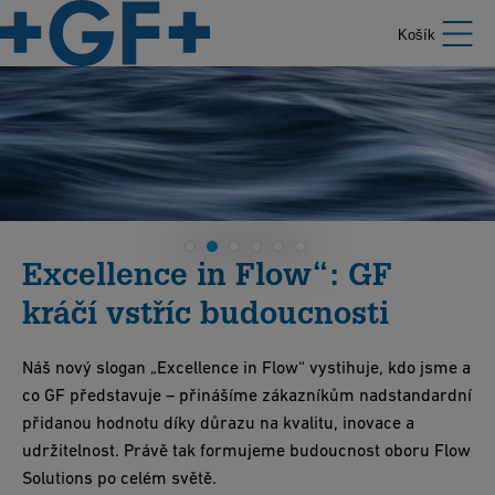
Košík
ELGEF Plus
Časem osvědčená kvalita poskytující zákazníkům to
nejlepší řešení .