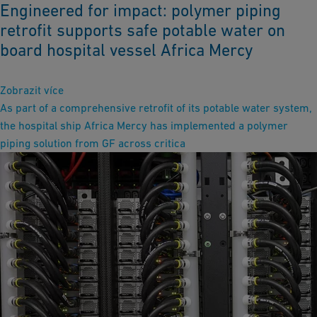
Engineered for impact: polymer piping
retrofit supports safe potable water on
board hospital vessel Africa Mercy
Zobrazit více
As part of a comprehensive retrofit of its potable water system,
the hospital ship Africa Mercy has implemented a polymer
piping solution from GF across critica