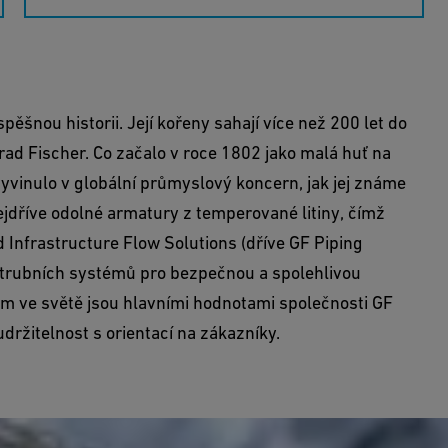
ěšnou historii. Její kořeny sahají více než 200 let do
rad Fischer. Co začalo v roce 1802 jako malá huť na
 vyvinulo v globální průmyslový koncern, jak jej známe
ejdříve odolné armatury z temperované litiny, čímž
d Infrastructure Flow Solutions (dříve GF Piping
trubních systémů pro bezpečnou a spolehlivou
m ve světě jsou hlavními hodnotami společnosti GF
držitelnost s orientací na zákazníky.