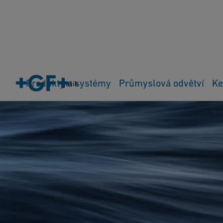
Produkty a systémy
Průmyslová odvětví
Ke
Košík