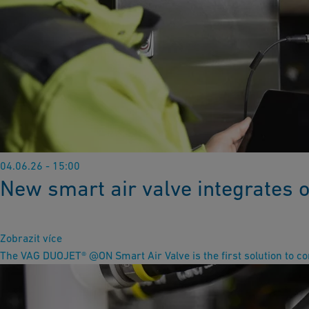
04.06.26 - 15:00
New smart air valve integrates o
Zobrazit více
The VAG DUOJET® @ON Smart Air Valve is the first solution to com