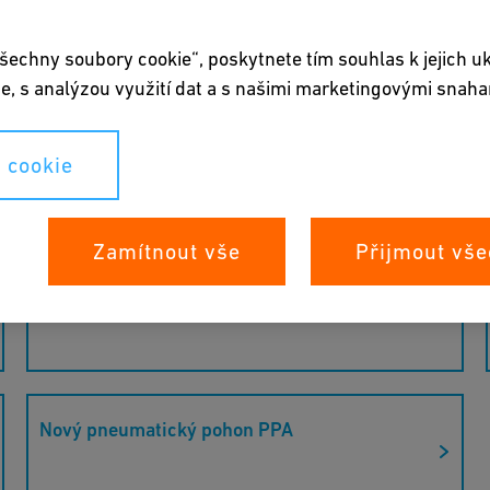
šechny soubory cookie“, poskytnete tím souhlas k jejich u
e, s analýzou využití dat a s našimi marketingovými snaha
: GF kráčí vstříc
 cookie
Zamítnout vše
Přijmout vše
do jsme a co GF představuje – přinášíme
NeoFlow PRV
ůrazu na kvalitu, inovace a udržitelnost. Právě
o celém světě.
Nový pneumatický pohon PPA