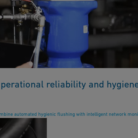
perational reliability and hygien
bine automated hygienic flushing with intelligent network monito