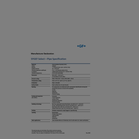
p
a
r
ct
o
u
c
r
e
e
s
SYGEF Select - Pipe
r
s
Specification
D
s
e
[ 148 KB
/
PDF ]
y
cl
ダウンロード
st
a
e
r
m
a
Pi
s
ti
pi
to
o
n
m
n
g
e