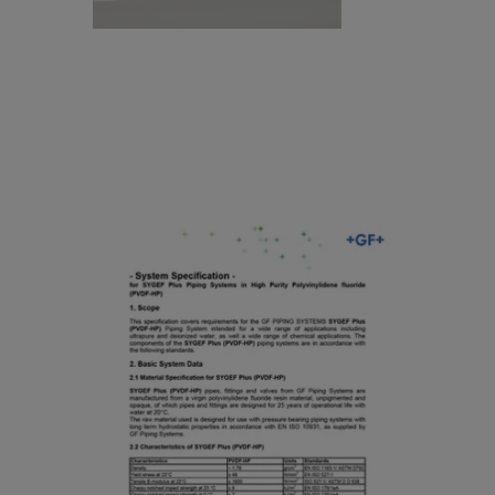
st
lt
e
r
m
a
S
p
p
u
e
r
ci
e
fi
W
System Specification SYGEF
c
at
Plus (PVDF-HP)
at
e
io
[ 916 KB
/
PDF ]
r
n
ダウンロード
/
S
H
Y
ot
G
S
U
E
y
lt