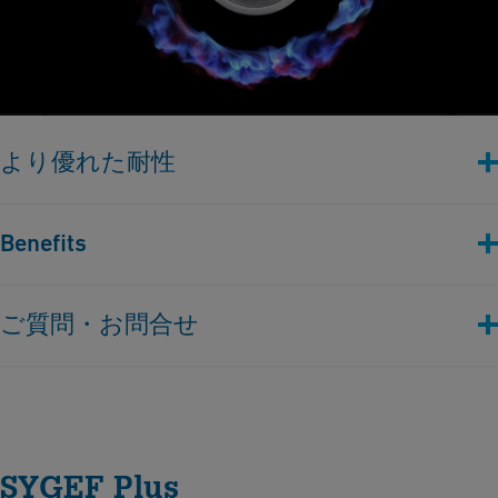
より優れた耐性
腐食性環境に特化して設計され、-20°Cから140°Cまでの温度
Benefits
で優れた機械的強度と攻撃的物質に対する化学耐性を提供しま
す。
優れた化学耐性
ご質問・お問合せ
優れた温度範囲
紫外線、気象影響、摩耗に対する高性能
最適なサービスを提供するために、プロジェクトについて簡単
優れた耐火性を持つ非導電性材料
な情報をお知らせください。お客様のニーズに最も適した配管
長寿命なシステム
コンサルタントがお話を伺います。
SYGEF Plus
専門家に相談する