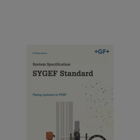
s
et
y
th
st
e
e
st
m
ri
s
ct
SYGEF Standard (PVDF) System
in
e
specifications
P
st
V
s
[ 738 KB
/
PDF ]
D
p
ダウンロード
F
e
ci
fi
S
c
e
at
m
io
ic