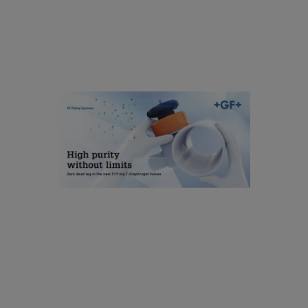
e
ut
e
nt
io
a
E
n
d
N
le
g
High purity without limits
in
n
[ 2 MB
/
PDF ]
e
ダウンロード
w
5
1
P
9
V
bi
D
g
F
T-
C
D