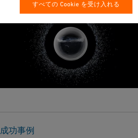
な情報をお知らせください。お客様のニーズに最も適した配管
100% トレーサビリティ
すべての Cookie を受け入れる
コンサルタントがお話を伺います。
細菌などの生物増殖を低減
超純水の急激な水量増加にも対応
専門家に相談する
成功事例