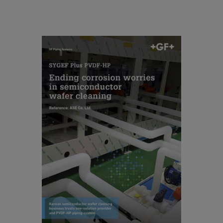
rr
o
si
ASE Co. Ltd.: SYGEF Plus PVDF-
o
HP Reference Case EN
n
w
[ 1 MB
/
PDF ]
o
ダウンロード
rr
ie
s
R
in
ef
s
e
e
r
m
e
ic
n
o