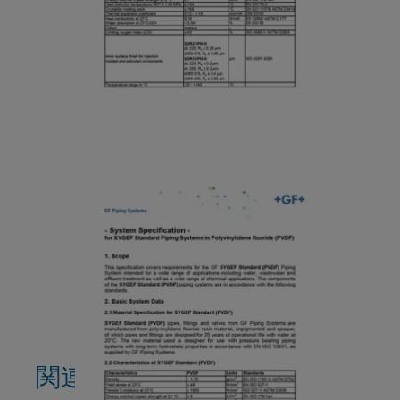
F
st
r
Pl
e
a
u
m
p
s
S
u
(P
p
r
V
e
e
D
ci
W
F
fi
at
-
System Specification SYGEF
c
e
H
Standard (PVDF)
at
r
P)
io
[ 1 MB
/
PDF ]
R
n
ef
ダウンロード
S
e
Y
r
G
e
関連システム
E
n