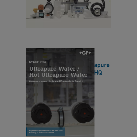
n
o
s
n
d
u
ct
o
Semiconductor Foundry -
r
Ultrapure Water / Hot Ultrapure
F
Water Reference Case EN HQ
o
u
[ 317 KB
/
PDF ]
n
ダウンロード
d
r
y
S
-
y
U