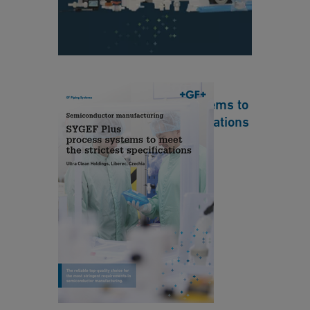
n
c
e
c
a
SYGEF Plus process systems to
s
meet the strictest specifications
e
-
[ 1 MB
/
PDF ]
S
ダウンロード
Y
G
E
M
F
a
Pl
n
u
u
s
f