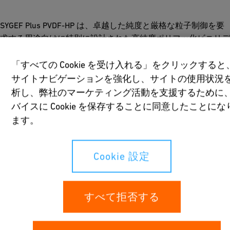
SYGEF Plus PVDF-HP は、卓越した純度と厳格な粒子制御を要
求する用途向けに特別に設計された高純度ポリフッ化ビニリデ
ン配管システムです。
「すべての Cookie を受け入れる」をクリックすると
製品を見る
サイトナビゲーションを強化し、サイトの使用状況
析し、弊社のマーケティング活動を支援するために
バイスに Cookie を保存することに同意したことにな
さらなる純度
ます。
PVDF-HP システムは、SYGEF Standardの堅牢な特徴を基にし
Benefits
Cookie 設定
て、純度特性を向上させています。ISO クラス 5 (100) クリー
ンルーム条件下での綿密な製造プロセスとすべての製品が二重
高純度の原料のみを使用
包装されていることにより、製造から実際の現場での運用に至
ご質問・お問合せ
添加剤、安定剤、顔料なし
るまで高品質の純度を保証します。
すべて拒否する
SEMI F57 の溶出要件に準拠
最適なサービスを提供するために、プロジェクトについて簡単
優れた表面仕上げ