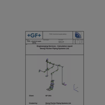
h
ia
e
p
m
h
ic
r
al
a
PVDF Chemical Supply
S
g
Calculation Declaration
u
m
p
[ 1 MB
/
PDF ]
V
pl
ダウンロード
al
y
v
C
e
al
S
s
c
Y
Fl
ul
G
y
at
E
e
io
F
r