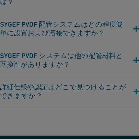
は？
用途の要件に応じて、様々な SYGEF PVDF システムを提供して
SYGEF PVDF 配管システムはどの程度簡
います。
単に設置および溶接できますか？
化学プロセス産業：
SYGEF PVDF システムは簡単に設置できるように設計されてお
産業の製造工程において、化学物質は食品、電子機器、医療製
SYGEF PVDF システムは他の配管材料と
り、熱可塑性配管ソリューションの安全かつ効率的な接続を確
品などの消費財の生産を最適化するために不可欠です。より厳
互換性がありますか？
保するために設計された一連の互換性のある接合技術を取り入
格な安全性と持続可能性に関する規制は、環境および人間の健
れています。GF は、SYGEF PVDF 用に特別に開発された、IR
康の保護、化学物質の再利用、回収、リサイクルを強調してい
（赤外線）接合および BCF （ビードおよびクレバスフリー）
はい、SYGEF PVDF システムは、適切なアダプターとトランジ
ます。
詳細仕様や認証はどこで見つけることが
接合技術を提供しています。
ションフィッティングまたはユニオンを使用して他のシステム
できますか？
と組み合わせることができます。この柔軟性により、SYGEF
SYGEF Standard
は、これらの要求に応えるために設計された
IR（赤外線）接合：当社の IR 融着機は、配管システムコンポ
PVDF コンポーネントと他の配管材料との間のスムーズな接続
化学耐性の配管システムであり、優れた信頼性、安全性、効率
ーネントの非接触接合用に開発されています。この接合技術
が可能となり、信頼性の高い効率的な全体的なシステムが実現
SYGEF PVDF システムは、さまざまな用途において信頼性が高
性を提供します。安全な化学物質の取り扱い、規制遵守を保証
は、汚染のリスクやパイプの面がヒーターにくっつくリスクを
します。
く適しているとされる業界標準および承認を満たすように設計
し、持続可能な実践をサポートします。この範囲には、PVDF
大幅に減少させます。IR 融着プロセスによって生成される最
されています。
パイプ、フィッティング、バルブ（例：PVDF ボールバル
小の溶接ビードは、接合領域でのスムーズな流体の流れを保証
ブ）、および適合するセンサー、シーリング材料、接合技術が