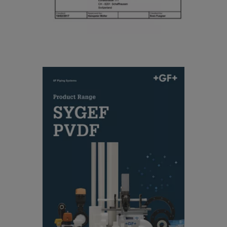
n
P
D
V
e
D
cl
F
a
r
SYGEF PVDF Product Range
at
[ 18 MB
/
PDF ]
io
ダウンロード
n
R
ef
e
r
e