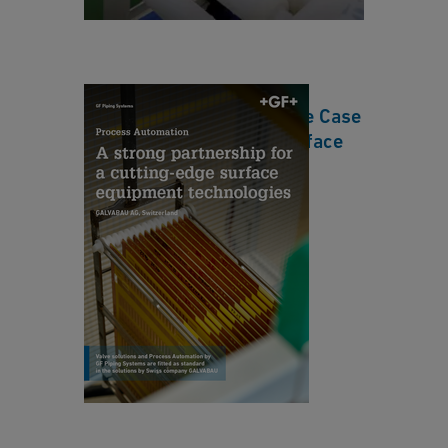
c
n
e
d
C
u
a
ct
GALVABAU AG - Reference Case
s
o
Process Automation - Surface
e:
r
Treatment EN
P
w
r
[ 1 MB
/
PDF ]
af
o
ダウンロード
e
c
r
e
cl
s
P
e
s
r
a
A
e-
ni
ut
fa
n
o
b
g