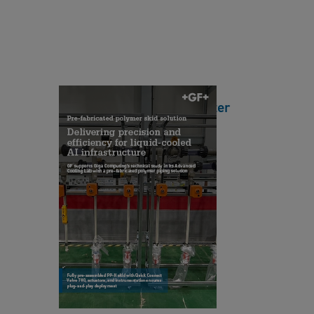
m
ri
at
c
io
at
n
e
-
d
S
Giga Computing Data Center
p
u
Reference Case
ol
rf
y
[ 1 MB
/
PDF ]
a
m
ダウンロード
c
e
e
r
T
s
Z
r
ki
e
e
d
r
at
s
o
m
ol
d