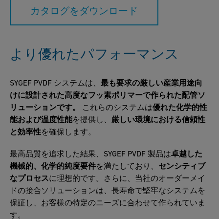
カタログをダウンロード
より優れたパフォーマンス
SYGEF PVDF システムは、
最も要求の厳しい産業用途向
けに設計された高度なフッ素ポリマーで作られた配管ソ
リューションです。
これらのシステムは
優れた化学的性
能および温度性能
を提供し、
厳しい環境における信頼性
と効率性
を確保します。
最高品質を追求した結果、SYGEF PVDF 製品は
卓越した
機械的、化学的純度要件
を満たしており、
センシティブ
なプロセス
に理想的です。さらに、当社のオーダーメイ
ドの接合ソリューションは、長寿命で堅牢なシステムを
保証し、お客様の特定のニーズに合わせて作られていま
す。