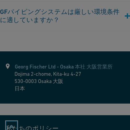
私たちは農業排水処理を処理およびリサイクルする包括的なソ
GFパイピングシステムは厳しい環境条件
リューションを提供し、農家が環境規制に適合し、持続可能性
に適していますか？
を促進するのを支援しています。
はい。当社の腐食しない配管ソリューションは極端な天候や環
境条件に耐えるよう設計されており、農業環境において長期的
な性能と信頼性を確保します。
Georg Fischer Ltd - Osaka 本社 大阪営業所
Dojima 2-chome, Kita-ku 4-27
530-0003
Osaka 大阪
日本
私たちのポリシー