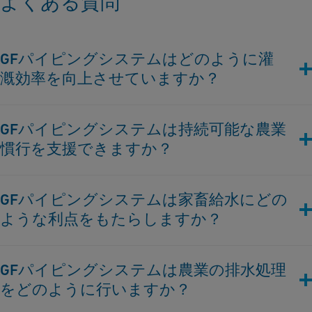
よくある質問
GFパイピングシステムはどのように灌
漑効率を向上させていますか？
GFパイピングシステムは、効果的な水配布と水の無駄を減ら
GFパイピングシステムは持続可能な農業
し、灌漑プロセスを最適化するための腐食しない配管ソリュー
慣行を支援できますか？
ションを提供し、収量と資源利用の向上につながります。
はい、私たちの配管ソリューションは水の消費を減らし、施肥
GFパイピングシステムは家畜給水にどの
を通じて栄養素供給を向上させ、効果的な排水処理を確保する
ような利点をもたらしますか？
よう設計されており、持続可能な農業目標と一致しています。
当社のシステムは、家畜に信頼性の高い清潔な水源を提供し、
GFパイピングシステムは農業の排水処理
動物の健康と生産性を確保し、メンテナンスニーズと運用コス
をどのように行いますか？
トを削減します。