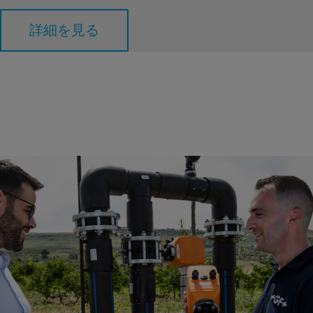
詳細を見る
景観灌漑/灌漑