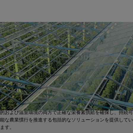
施肥/ハウス
施肥は、灌漑水に特定の栄養素を取り入れて作物の品質と収量
を向上させるための技術です。この高度な技術は水の浪費と土
壌汚染を最小限に抑えます。GFパイピングシステムは、開放
的および温室環境の両方で正確な栄養素供給を確保し、持続可
能な農業慣行を推進する包括的なソリューションを提供してい
ます。