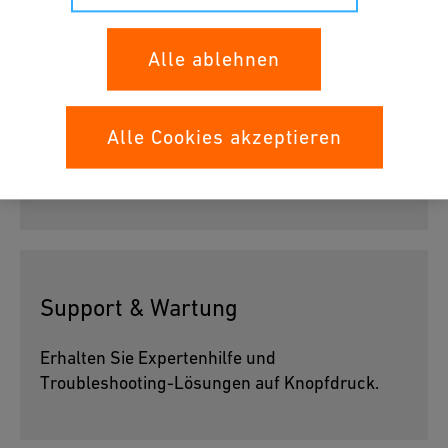
Alle ablehnen
Reibungslos Online-Einkaufen
Alle Cookies akzeptieren
Suchen und kaufen Sie
GF Produkte
direkt über
die Plattform.
Support & Wartung
Erhalten Sie Expertenhilfe und
Troubleshooting-Lösungen auf Knopfdruck.