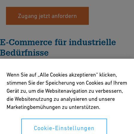
Zugang jetzt anfordern
E-Commerce für industrielle
Bedürfnisse
Der GF Industry and Infrastructure Flow Solutions
CONNECT
Wenn Sie auf „Alle Cookies akzeptieren“ klicken,
Store
ist Ihr
digitaler Zugang
zu intelligenteren und effizienteren
stimmen Sie der Speicherung von Cookies auf Ihrem
Rohrleitungslösungen. Für Fachleute entwickelt, ermöglicht
Gerät zu, um die Websitenavigation zu verbessern,
CONNECT Ihnen auf einer zentralen Plattform
Produkte zu
die Websitenutzung zu analysieren und unsere
kaufen, sich zu registrieren und Benutzer zu verwalten
.
Marketingbemühungen zu unterstützen.
Kaufen, Registrieren und
Cookie-Einstellungen
Verwalten mit Leichtigkeit