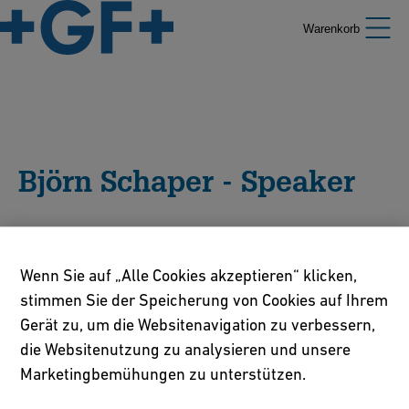
Warenkorb
Björn Schaper - Speaker
Als Gründer des Messebauers LA CONCEPT greift der
Kaufmann für audiovisuelle Medien und Eventmanager auf
Wenn Sie auf „Alle Cookies akzeptieren“ klicken,
mehr als 17 Jahre Erfahrungen als Unternehmer zurück.
stimmen Sie der Speicherung von Cookies auf Ihrem
Schaper sieht in Krisen die Chance und findet in
Gerät zu, um die Websitenavigation zu verbessern,
Herausforderungen die Lösung. Diese Fähigkeiten nutzt er
die Websitenutzung zu analysieren und unsere
aktuell gemeinsam mit Daniel Moj im Bereich real digitale
Events bei NEYROO. Die beiden wollen nicht nur einen
Marketingbemühungen zu unterstützen.
Ersatz für ausgefallene Messen bieten, sie wollen vielmehr