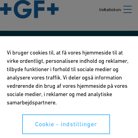
Indkøbskurv
Vores retningslinier
Vi bruger cookies til, at få vores hjemmeside til at
Brugsvilkår
virke ordentligt, personalisere indhold og reklamer,
tilbyde funktioner i forhold til sociale medier og
Privatlivserklæring
analysere vores traffik. Vi deler også information
vedrørende din brug af vores hjemmeside på vores
Cookie - indstillinger
sociale medier, i reklamer og med analytiske
samarbejdspartnere.
Dine rettigheder
Cookie - indstillinger
Whistleblowing