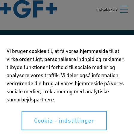
Indkøbskurv
Vores retningslinier
Vi bruger cookies til, at få vores hjemmeside til at
Brugsvilkår
virke ordentligt, personalisere indhold og reklamer,
tilbyde funktioner i forhold til sociale medier og
Privatlivserklæring
analysere vores traffik. Vi deler også information
vedrørende din brug af vores hjemmeside på vores
Cookie - indstillinger
sociale medier, i reklamer og med analytiske
samarbejdspartnere.
Dine rettigheder
Cookie - indstillinger
Whistleblowing