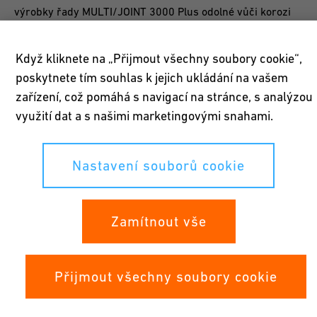
výrobky řady MULTI/JOINT 3000 Plus odolné vůči korozi
a více než 30 let jsou synonymem kvality.
Když kliknete na „Přijmout všechny soubory cookie“,
poskytnete tím souhlas k jejich ukládání na vašem
zařízení, což pomáhá s navigací na stránce, s analýzou
využití dat a s našimi marketingovými snahami.
Jednoduchá instalace
Armatury MULTI/JOINT 3000 Plus mají snadno přístupné
Nastavení souborů cookie
šrouby a lze je utahovat bez speciálních nástrojů. Náročné
svařování nebo lemování již není nutné.
Zamítnout vše
Přijmout všechny soubory cookie
MULTI/JOINT 3000 Plus