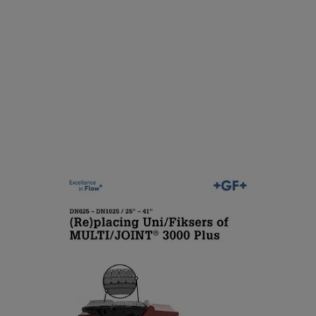
N
6
2
5
–
D
N
1
0
(Re)placing Uni/Fiksers of
2
MULTI/JOINT® 3000 Plus
5
/
[ 6 MB
/
PDF ]
2
Stažení
5
”
–