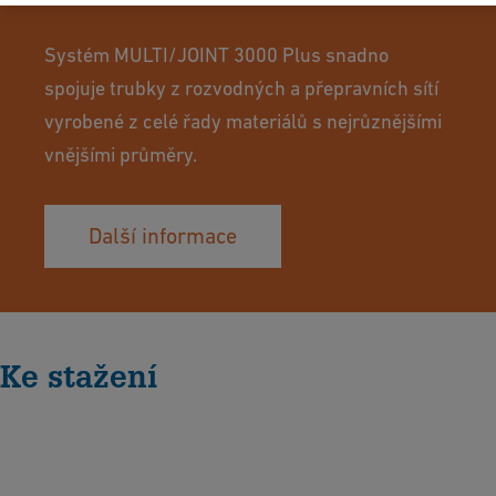
Systém MULTI/JOINT 3000 Plus snadno
spojuje trubky z rozvodných a přepravních sítí
vyrobené z celé řady materiálů s nejrůznějšími
vnějšími průměry.
Další informace
Ke stažení
D