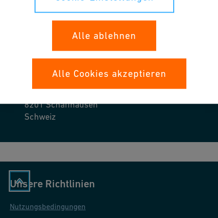
Leider wird das System nicht mehr geführt. Für weitere
Informationen kontaktieren Sie bitte Ihre lokalen
Ansprechpartner.
Alle ablehnen
Alle Cookies akzeptieren
Georg Fischer Piping Systems Ltd
Ebnatstrasse 111
8201
Schaffhausen
Schweiz
Unsere Richtlinien
Nutzungsbedingungen