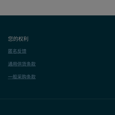
iew.html
.
的用户语言。您可以自由上传与申请相关的其他数据
Closed
ite, ARRAffinity
LBCORS
您的权利
Closed, OptanonConsent
护法律
匿名反馈
PR) 第 6 条第 1 款 b 项）而处理您的数据：
通用供货条款
格进行评估，以及需要时签订劳动合同。如果签订
。这些公司可能利用 Cookie 构建您的兴趣分布图并向
存多久和用于什么目的
一般采购条款
e，您将不能体验不同网站上的定向广告。
6 条第 1 款 c 项）：履行税收控制和报告义务，并
 条第 1 款 f 项）：统计目的或用于权利的论证、
obeOrg
 6 条第 1 款 a 项）：职位订阅和数据许可。