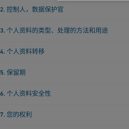
Georg Fischer Ltd.在瑞士组建，公司编号为CHE‑10
2. 控制人，数据保护官
视个人资料的隐私权和安全性。
除非GF在某些情形中（例如根据使用条款或者根据GF
本在线隐私和Cookies政策（“本政策”）适用于GF网站
3. 个人资料的类型、处理的方法和用途
知，否则，Georg Fischer Ltd.（地址为Amlser-Laffon-Stras
GF、其产品和服务、职业机会的信息以及针对投资者的
网站处理您的个人资料的控制人。在Georg Fischer 
(a) 您的请求
GF按照适用的数据保护法律对待个人资料。“个人资料
话、面谈）与您沟通，或者通过GF网站向您提供服务的
4. 个人资料转移
信息。本政策说明了当您使用GF网站和/或GF网站提供
以在此找到该等GF附属公司的列表和联系信息：
关于 GF
如果您提交了对于GF网站所提供服务的请求（例如新闻
在GF业务活动的进程中，与第3节中列明的数据处理目的
集并可能进一步处理、使用、共享和披露个人资料，其
请求、索取GF产品和服务进一步信息的请求、媒体请求
5. 保留期
关于本政策和数据隐私权，如有对于详细信息的问询、
的转移是被允许的并且GF认为其是适当的，从而让第三
料，您所拥有的权利。
职务、公司、地址、电邮地址、电话号码等。
护官联系：电邮发至
dataprotection@georgfischer.com
途而处理数据。特别地，GF可以在下列情形中，向第三方
GF对于个人资料处理和保留的期限，是履行采集资料之
本政策不一定是关于GF数据处理的全面描述。其他数据
Amlser-Laffon-Strasse 9, 8201 Schaffhausen。
如果您通过使用GF网站或者以任何电子方式，自愿向G
6. 个人资料安全性
据之其他用途的期间，并根据法定的保留和文件记录义务
(a) 任何相关的GF控制人实体可以将您的个人资料转
在注册表中填写个人资料、通过订阅新闻简报、通过发
使用GF网站，即表示您承认可以按本文所述处理您的个人资
期限，可以是可对GF提出权利主张的期间，或者是GF
进行全部或部分处理的任何第三方服务提供商（“处理人
GF已采取适当的技术和组织安全措施，保护您的个人资
通过参加某项竞赛等，则GF可以出于指明的目的、或者
他身份识别方式，并进行本地存储。如果您不同意本政策
法业务利益要求进一步保留的期间（例如出于证据和文
7. 您的权利
技术支持提供商等）。仅允许处理人将您的个人资料用
经授权的改动以及非法销毁或意外丢失。特别地，GF实
等个人资料。特别地，GF可以根据必要性对您的个人资
Cookies，请相应设定您的浏览器设置，或者不使用GF网
的GF控制人实体仔细选择。它们具有合同义务，仅根据
解决方案、访问权限控制和限制、数据载体和传输的加
所请求的服务或适当的回答。
一旦个人资料不为上述用途所需，其将被删除或者在可