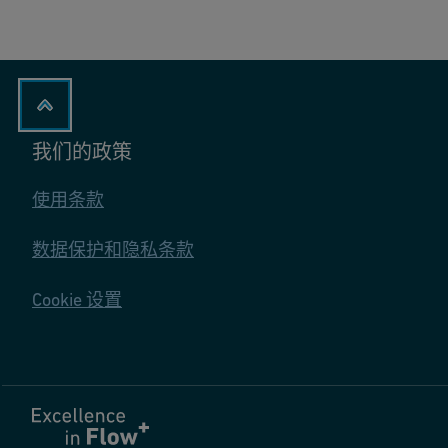
http://www.google.com/intl/en/analytics/privacyoverv
电子邮件地址、出生日期和密码，上传简历并选择所需
georgfischer.com
OptanonAlertBox
和信息，直到可用数据量上限为止。
test-deploy.azurewebsites.net
ARRAffinitySameS
6016538.global.siteimproveanalytics.io
AWSALB, AWSA
我们的政策
数据处理的目的和法律依据
cc.cdn.civiccomputing.com
OptanonAlertBox
GF 仅按照《通用数据保护条例》(GDPR) 和国家数据保
使用条款
为履行（合同前）合同义务（按照《通用数据保护条例》(GD
定向 Cookie
数据保护和隐私条款
控制招聘过程、管理在线门户网站、对您的经验和资
这些 Cookie 由广告合作伙伴通过我们的网站进行设置
了劳动合同，则将与您协商确定您的哪些数据可被保
Cookie 设置
器和设备便可发挥作用。如果您不允许使用这些 Cooki
根据法律要求（按照《通用数据保护条例》(GDPR) 第 
遵守法定保管期限；
Cookie 子群
Cookie
基于合法权益（按照《通用数据保护条例》(GDPR) 第 6
定
gfmarineusa.gfps.com
AMCVS_xxxxxAd
行使或抗辩；
向
如果您已明确同意（按照《通用数据保护条例》(GDPR) 第