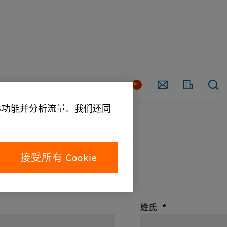
联
系
国
家
我
们
媒体功能并分析流量。我们还同
接受所有 Cookie
字段
姓氏