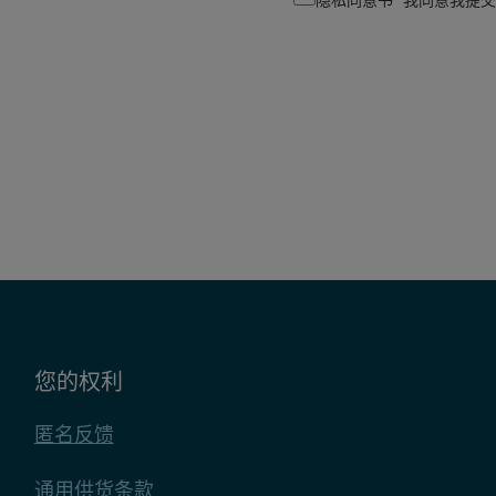
隐私同意书* 我同意我提
您的权利
匿名反馈
通用供货条款